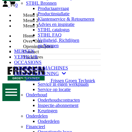
STIHL Bronnen
0
Productaanvraag
Productinstallatie
Menu 1
Klantenservice & Retourneren
Menu 2
Advies en inspiratie
Menu 3
STIHL catalogus
STIHL FAQ
Home
Veiligheid, Richtlijnen
Over Ons
en Normen
Openingstijden
MERKEN
Contact
VERHUUR
Vacatures
OCCASIONS
VOORRAAD MACHINES
DIENSTVERLENING
Service
Frissen Groen Techniek
Service in eigen werkplaats
Service op locatie
Onderhoud
Onderhoudscontracten
Inspectie-abonnement
Keuringen
Onderdelen
Onderdelen
Financieel
Operationele lease