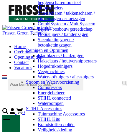
heggenscharen op steel
Hoogsnoeiers
Snoeischaren / takkenscharen /
takkenzagen / snoeizagen
CombiSysteem / MultiSysteem
Bijlen / bosbouwgereedschap
Frissen Groen Techniek
Doorslijpers / bandenzagen
Steenkettingzagen /
betonkettingzagen
Home
Reinigen en Opruimen
Over ons
Bladblazers / bladzuigers
Openingstijden
Hakselaars / houtversnipperaars
Contact
Hogedrukreinigers
Vacatures
Veegmachines
Waterstofzuigers / alleszuigers
Stroom en Watervoorziening
Compressors
Energiebeheer
STIHL connected
Waterpompen
STIHL Accessoires
0
Tuinmachine Accessoires
STIHL Kits
Brandstoffen / oliën
Veiligheidskleding