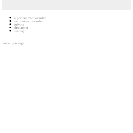
algemene voorwaarden
verhuurvoorwaarden
privacy
disclaimer
sitemap
made by
ivengi