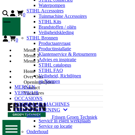
Waterpompen
STIHL Accessoires
0
Tuinmachine Accessoires
STIHL Kits
Brandstoffen / oliën
Veiligheidskleding
STIHL Bronnen
0
Productaanvraag
Productinstallatie
Menu 1
Klantenservice & Retourneren
Menu 2
Advies en inspiratie
Menu 3
STIHL catalogus
STIHL FAQ
Home
Veiligheid, Richtlijnen
Over Ons
en Normen
Openingstijden
MERKEN
Contact
VERHUUR
Vacatures
OCCASIONS
VOORRAAD MACHINES
DIENSTVERLENING
Service
Frissen Groen Techniek
Service in eigen werkplaats
Service op locatie
Onderhoud