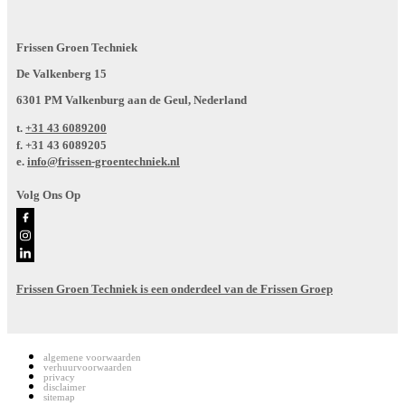
Frissen Groen Techniek
De Valkenberg 15
6301 PM Valkenburg aan de Geul, Nederland
t.
+31 43 6089200
f.
+31 43 6089205
e.
info@frissen-groentechniek.nl
Volg Ons Op
Frissen Groen Techniek is een onderdeel van de Frissen Groep
algemene voorwaarden
verhuurvoorwaarden
privacy
disclaimer
sitemap