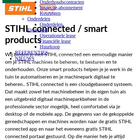
Onderhoudscontracten
Inspectie-abonnement
Keuringen
Onderdelen
Onderdelen
STIHL connected / smart
Financieel
Operationele lease
products
Financiële lease
Huurkoop
REFERENTIES
Wij bieden je met STIHL connected een eenvoudige manier
NIEUWS
om je STIHL machines te beheren, te besturen en te
onderhouden. Onze smart products helpen je je werk in de
tuin te automatiseren en je machinepark digitaal te
beheren.. STIHL connected is een cloudgebaseerd systeem.
Dat maakt zowel het machinebeheer in de eigen tuin als
een uitgebreid digitaal machineparkbeheer in de
professionele sector mogelijk, heel comfortabel via je
desktop of de mobiele app. De gegevens van de gekoppelde
gereedschappen en machines worden naar de gratis STIHL
connected app en naar het eveneens gratis STIHL
connected portaal gestuurd. Op die manier heb je altijd