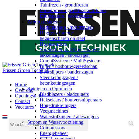
Tuinfrezen / grondfrezen
Grondboren / grondboormachines
Drukspuiten / nevelspuiten
Zagen en snoeien
Kettingzagen / motorzagen
Heggenscharen /
heggenscharen op steel
Hoogsnoeiers
Snoeischaren / takkenscharen /
takkenzagen / snoeizagen
CombiSysteem / MultiSysteem
Bijlen / bosbouwgereedschap
Frissen Groen Techniek
Doorslijpers / bandenzagen
Steenkettingzagen /
betonkettingzagen
Home
Reinigen en Opruimen
Over ons
Bladblazers / bladzuigers
Openingstijden
Hakselaars / houtversnipperaars
Contact
Hogedrukreinigers
Vacatures
Veegmachines
Waterstofzuigers / alleszuigers
Stroom en Watervoorziening
Compressors
Energiebeheer
STIHL connected