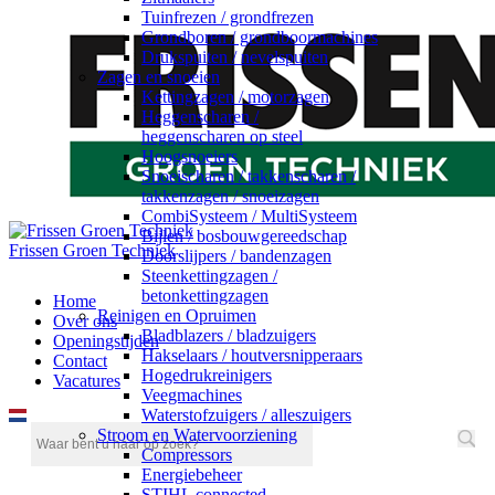
Tuinfrezen / grondfrezen
Grondboren / grondboormachines
Drukspuiten / nevelspuiten
Zagen en snoeien
Kettingzagen / motorzagen
Heggenscharen /
heggenscharen op steel
Hoogsnoeiers
Snoeischaren / takkenscharen /
takkenzagen / snoeizagen
CombiSysteem / MultiSysteem
Bijlen / bosbouwgereedschap
Frissen Groen Techniek
Doorslijpers / bandenzagen
Steenkettingzagen /
betonkettingzagen
Home
Reinigen en Opruimen
Over ons
Bladblazers / bladzuigers
Openingstijden
Hakselaars / houtversnipperaars
Contact
Hogedrukreinigers
Vacatures
Veegmachines
Waterstofzuigers / alleszuigers
Stroom en Watervoorziening
Compressors
Energiebeheer
STIHL connected