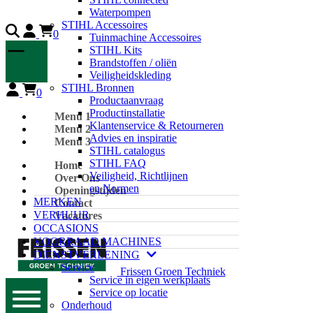
Waterpompen
STIHL Accessoires
0
Tuinmachine Accessoires
STIHL Kits
Brandstoffen / oliën
Veiligheidskleding
STIHL Bronnen
0
Productaanvraag
Productinstallatie
Menu 1
Klantenservice & Retourneren
Menu 2
Advies en inspiratie
Menu 3
STIHL catalogus
STIHL FAQ
Home
Veiligheid, Richtlijnen
Over Ons
en Normen
Openingstijden
MERKEN
Contact
VERHUUR
Vacatures
OCCASIONS
VOORRAAD MACHINES
DIENSTVERLENING
Service
Frissen Groen Techniek
Service in eigen werkplaats
Service op locatie
Onderhoud