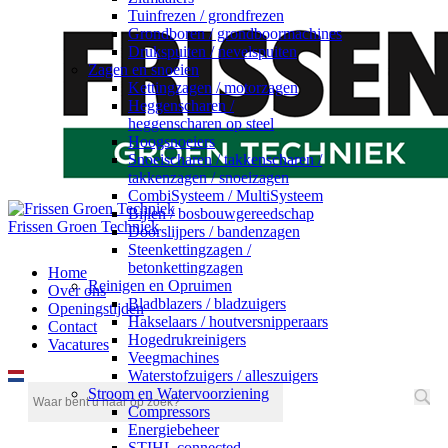
Tuinfrezen / grondfrezen
Grondboren / grondboormachines
Drukspuiten / nevelspuiten
Zagen en snoeien
Kettingzagen / motorzagen
Heggenscharen /
heggenscharen op steel
Hoogsnoeiers
Snoeischaren / takkenscharen /
takkenzagen / snoeizagen
CombiSysteem / MultiSysteem
Bijlen / bosbouwgereedschap
Frissen Groen Techniek
Doorslijpers / bandenzagen
Steenkettingzagen /
betonkettingzagen
Home
Reinigen en Opruimen
Over ons
Bladblazers / bladzuigers
Openingstijden
Hakselaars / houtversnipperaars
Contact
Hogedrukreinigers
Vacatures
Veegmachines
Waterstofzuigers / alleszuigers
Stroom en Watervoorziening
Compressors
Energiebeheer
STIHL connected