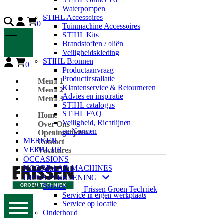
Waterpompen
STIHL Accessoires
0
Tuinmachine Accessoires
STIHL Kits
Brandstoffen / oliën
Veiligheidskleding
STIHL Bronnen
0
Productaanvraag
Productinstallatie
Menu 1
Klantenservice & Retourneren
Menu 2
Advies en inspiratie
Menu 3
STIHL catalogus
STIHL FAQ
Home
Veiligheid, Richtlijnen
Over Ons
en Normen
Openingstijden
MERKEN
Contact
VERHUUR
Vacatures
OCCASIONS
VOORRAAD MACHINES
DIENSTVERLENING
Service
Frissen Groen Techniek
Service in eigen werkplaats
Service op locatie
Onderhoud