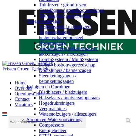
Tuinfrezen / grondfrezen
Grondboren / grondboormachines
Drukspuiten / nevelspuiten
Zagen en snoeien
Kettingzagen / motorzagen
Heggenscharen /
heggenscharen op steel
Hoogsnoeiers
Snoeischaren / takkenscharen /
takkenzagen / snoeizagen
CombiSysteem / MultiSysteem
Bijlen / bosbouwgereedschap
Frissen Groen Techniek
Doorslijpers / bandenzagen
Steenkettingzagen /
betonkettingzagen
Home
Reinigen en Opruimen
Over ons
Bladblazers / bladzuigers
Openingstijden
Hakselaars / houtversnipperaars
Contact
Hogedrukreinigers
Vacatures
Veegmachines
Waterstofzuigers / alleszuigers
Stroom en Watervoorziening
Compressors
Energiebeheer
STIHL connected