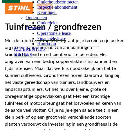
Onderhoudscontracten
Inspectie-abonnement
Keuringen
Onderdelen
Onderdelen
Tuinfrezen / grondfrezen
Financieel
Operationele lease
Financiële lease
Met de tuinfrezen van STIHL graaf je je terrein en je perken
Huurkoop
om in een handomdraai. Om aanplantingen
REFERENTIES
NIEUWS
krachtensparend en efficiënt voor te bereiden. Het
omgraven van een bedrijfsoppervlakte is inspannend en
tijds intensief. Maar dat werk is noodzakelijk om het te
kunnen cultiveren. Grondfrezen horen daarom al lang bij
het vaste gereedschap van tuiniers, landbouwers en
landschapstuiniers. Of het nu over kleine, grote of
onregelmatige oppervlakken gaat Met een krachtige
tuinfrees of motoculteur gaat het loswoelen en keren van
de aarde veel vlotter. Of je nu je eigen salade teelt in een
klein perk of op een groot veld verschillende soorten
planten verbouwt de investering in een grondfrees is de