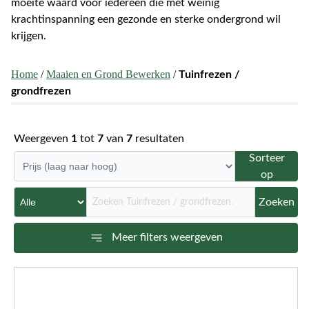
moeite waard voor iedereen die met weinig
krachtinspanning een gezonde en sterke ondergrond wil
krijgen.
Home
/
Maaien en Grond Bewerken
/
Tuinfrezen /
grondfrezen
Weergeven
1
tot
7
van
7
resultaten
Sorteer
op
Zoeken
Meer filters weergeven