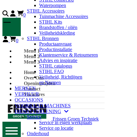
Waterpompen
STIHL Accessoires
0
Tuinmachine Accessoires
STIHL Kits
Brandstoffen / oliën
Veiligheidskleding
STIHL Bronnen
0
Productaanvraag
Productinstallatie
Menu 1
Klantenservice & Retourneren
Menu 2
Advies en inspiratie
Menu 3
STIHL catalogus
STIHL FAQ
Home
Veiligheid, Richtlijnen
Over Ons
en Normen
Openingstijden
MERKEN
Contact
VERHUUR
Vacatures
OCCASIONS
VOORRAAD MACHINES
DIENSTVERLENING
Service
Frissen Groen Techniek
Service in eigen werkplaats
Service op locatie
Onderhoud