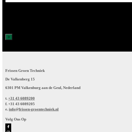
e-
mailadres
Frissen Groen Techniek
De Valkenberg 15
6301 PM Valkenburg aan de Geul, Nederland
t.
+31 43 6089200
f.
+31 43 6089205
e.
info@frissen-groentechniek.nl
Volg Ons Op