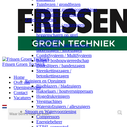
Tuinfrezen / grondfrezen
Grondboren / grondboormachines
Drukspuiten / nevelspuiten
Zagen en snoeien
Kettingzagen / motorzagen
Heggenscharen /
heggenscharen op steel
Hoogsnoeiers
Snoeischaren / takkenscharen /
takkenzagen / snoeizagen
CombiSysteem / MultiSysteem
Bijlen / bosbouwgereedschap
Frissen Groen Techniek
Doorslijpers / bandenzagen
Steenkettingzagen /
betonkettingzagen
Home
Reinigen en Opruimen
Over ons
Bladblazers / bladzuigers
Openingstijden
Hakselaars / houtversnipperaars
Contact
Hogedrukreinigers
Vacatures
Veegmachines
Waterstofzuigers / alleszuigers
Stroom en Watervoorziening
Compressors
Energiebeheer
STIHL connected