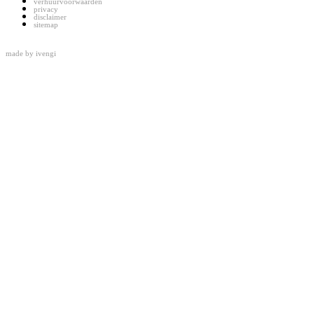
verhuurvoorwaarden
privacy
disclaimer
sitemap
made by
ivengi