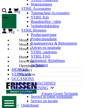
Waterpompen
STIHL Accessoires
0
Tuinmachine Accessoires
STIHL Kits
Brandstoffen / oliën
Veiligheidskleding
STIHL Bronnen
0
Productaanvraag
Productinstallatie
Menu 1
Klantenservice & Retourneren
Menu 2
Advies en inspiratie
Menu 3
STIHL catalogus
STIHL FAQ
Home
Veiligheid, Richtlijnen
Over Ons
en Normen
Openingstijden
MERKEN
Contact
VERHUUR
Vacatures
OCCASIONS
VOORRAAD MACHINES
DIENSTVERLENING
Service
Frissen Groen Techniek
Service in eigen werkplaats
Service op locatie
Onderhoud