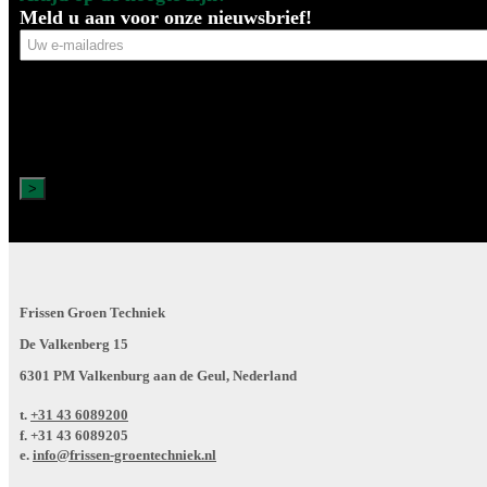
Meld u aan voor onze nieuwsbrief!
Uw
e-
mailadres
Frissen Groen Techniek
De Valkenberg 15
6301 PM Valkenburg aan de Geul, Nederland
t.
+31 43 6089200
f.
+31 43 6089205
e.
info@frissen-groentechniek.nl