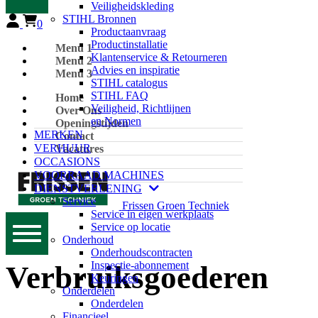
Veiligheidskleding
STIHL Bronnen
0
Productaanvraag
Productinstallatie
Menu 1
Klantenservice & Retourneren
Menu 2
Advies en inspiratie
Menu 3
STIHL catalogus
STIHL FAQ
Home
Veiligheid, Richtlijnen
Over Ons
en Normen
Openingstijden
MERKEN
Contact
VERHUUR
Vacatures
OCCASIONS
VOORRAAD MACHINES
DIENSTVERLENING
Service
Frissen Groen Techniek
Service in eigen werkplaats
Service op locatie
Onderhoud
Onderhoudscontracten
Inspectie-abonnement
Verbruiksgoederen
Keuringen
Onderdelen
Onderdelen
Financieel