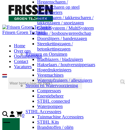
Heggenscharen /
heggenscharen op steel
Hoogsnoeiers
Snoeischaren / takkenscharen /
takkenzagen / snoeizagen
CombiSysteem / MultiSysteem
Frissen Groen Techniek
Bijlen / bosbouwgereedschap
Doorslijpers / bandenzagen
Steenkettingzagen /
Home
betonkettingzagen
Over ons
Reinigen en Opruimen
Openingstijden
Bladblazers / bladzuigers
Contact
Hakselaars / houtversnipperaars
Vacatures
Hogedrukreinigers
Veegmachines
Waterstofzuigers / alleszuigers
Stroom en Watervoorziening
Compressors
Energiebeheer
STIHL connected
Waterpompen
STIHL Accessoires
0
Tuinmachine Accessoires
STIHL Kits
Brandstoffen / oliën