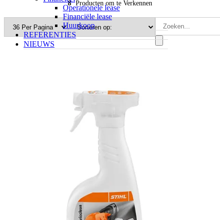
8
Producten om te Verkennen
Operationele lease
Financiële lease
Huurkoop
REFERENTIES
NIEUWS