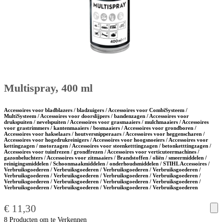
Multispray, 400 ml
Accessoires voor bladblazers / bladzuigers / Accessoires voor CombiSysteem /
MultiSysteem / Accessoires voor doorslijpers / bandenzagen / Accessoires voor
drukspuiten / nevelspuiten / Accessoires voor grasmaaiers / mulchmaaiers / Accessoires
voor grastrimmers / kantenmaaiers / bosmaaiers / Accessoires voor grondboren /
Accessoires voor hakselaars / houtversnipperaars / Accessoires voor heggenscharen /
Accessoires voor hogedrukreinigers / Accessoires voor hoogsnoeiers / Accessoires voor
kettingzagen / motorzagen / Accessoires voor steenketttingzagen / betonketttingzagen /
Accessoires voor tuinfrezen / grondfrezen / Accessoires voor verticuteermachines /
gazonbeluchters / Accessoires voor zitmaaiers / Brandstoffen / oliën / smeermiddelen /
reinigingsmiddelen / Schoonmaakmiddelen / onderhoudsmiddelen / STIHL Accessoires /
Verbruiksgoederen / Verbruiksgoederen / Verbruiksgoederen / Verbruiksgoederen /
Verbruiksgoederen / Verbruiksgoederen / Verbruiksgoederen / Verbruiksgoederen /
Verbruiksgoederen / Verbruiksgoederen / Verbruiksgoederen / Verbruiksgoederen /
Verbruiksgoederen / Verbruiksgoederen / Verbruiksgoederen / Verbruiksgoederen
€
11,30
8 Producten om te Verkennen