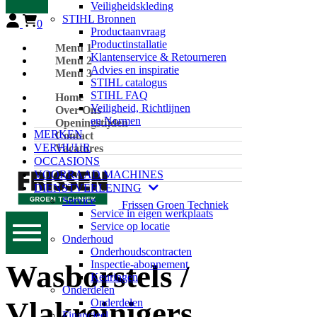
Veiligheidskleding
STIHL Bronnen
0
Productaanvraag
Productinstallatie
Menu 1
Klantenservice & Retourneren
Menu 2
Advies en inspiratie
Menu 3
STIHL catalogus
STIHL FAQ
Home
Veiligheid, Richtlijnen
Over Ons
en Normen
Openingstijden
MERKEN
Contact
VERHUUR
Vacatures
OCCASIONS
VOORRAAD MACHINES
DIENSTVERLENING
Service
Frissen Groen Techniek
Service in eigen werkplaats
Service op locatie
Onderhoud
Onderhoudscontracten
Inspectie-abonnement
Wasborstels /
Keuringen
Onderdelen
Vlakreinigers
Onderdelen
Financieel