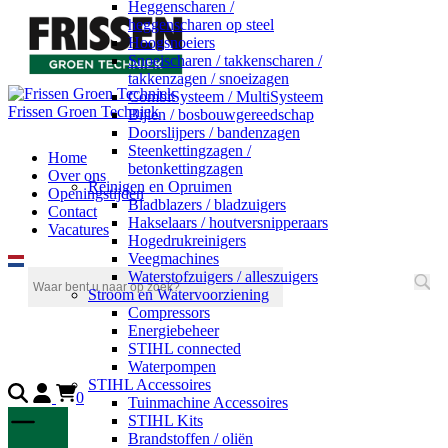
Heggenscharen /
heggenscharen op steel
Hoogsnoeiers
Snoeischaren / takkenscharen /
takkenzagen / snoeizagen
CombiSysteem / MultiSysteem
Frissen Groen Techniek
Bijlen / bosbouwgereedschap
Doorslijpers / bandenzagen
Steenkettingzagen /
Home
betonkettingzagen
Over ons
Reinigen en Opruimen
Openingstijden
Bladblazers / bladzuigers
Contact
Hakselaars / houtversnipperaars
Vacatures
Hogedrukreinigers
Veegmachines
Waterstofzuigers / alleszuigers
Stroom en Watervoorziening
Compressors
Energiebeheer
STIHL connected
Waterpompen
STIHL Accessoires
0
Tuinmachine Accessoires
STIHL Kits
Brandstoffen / oliën