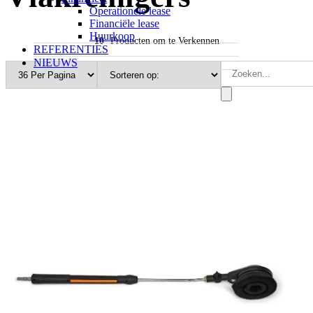
Operationele lease
Financiële lease
Huurkoop
10
Producten om te Verkennen
REFERENTIES
NIEUWS