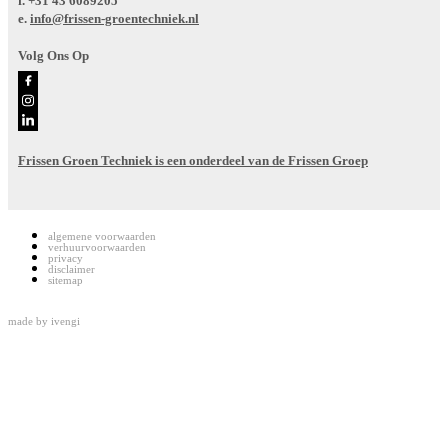
f.
+31 43 6089205
e.
info@frissen-groentechniek.nl
Volg Ons Op
Frissen Groen Techniek is een onderdeel van de Frissen Groep
algemene voorwaarden
verhuurvoorwaarden
privacy
disclaimer
sitemap
made by
ivengi