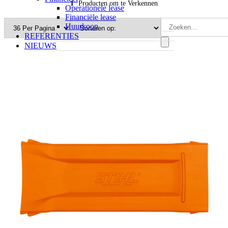
1
Producten om te Verkennen
Operationele lease
Financiële lease
Huurkoop
REFERENTIES
NIEUWS