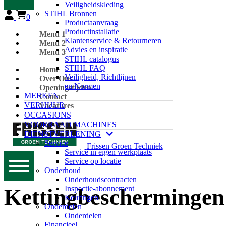
Veiligheidskleding
STIHL Bronnen
0
Productaanvraag
Productinstallatie
Menu 1
Klantenservice & Retourneren
Menu 2
Advies en inspiratie
Menu 3
STIHL catalogus
STIHL FAQ
Home
Veiligheid, Richtlijnen
Over Ons
en Normen
Openingstijden
MERKEN
Contact
VERHUUR
Vacatures
OCCASIONS
VOORRAAD MACHINES
DIENSTVERLENING
Service
Frissen Groen Techniek
Service in eigen werkplaats
Service op locatie
Onderhoud
Onderhoudscontracten
Inspectie-abonnement
Kettingbeschermingen
Keuringen
Onderdelen
Onderdelen
Financieel