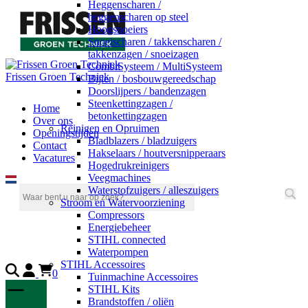
Heggenscharen /
heggenscharen op steel
Hoogsnoeiers
Snoeischaren / takkenscharen /
takkenzagen / snoeizagen
CombiSysteem / MultiSysteem
Frissen Groen Techniek
Bijlen / bosbouwgereedschap
Doorslijpers / bandenzagen
Steenkettingzagen /
Home
betonkettingzagen
Over ons
Reinigen en Opruimen
Openingstijden
Bladblazers / bladzuigers
Contact
Hakselaars / houtversnipperaars
Vacatures
Hogedrukreinigers
Veegmachines
Waterstofzuigers / alleszuigers
Stroom en Watervoorziening
Compressors
Energiebeheer
STIHL connected
Waterpompen
STIHL Accessoires
0
Tuinmachine Accessoires
STIHL Kits
Brandstoffen / oliën