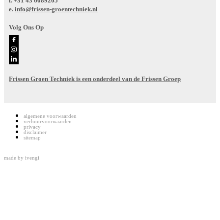
f.
+31 43 6089205
e.
info@frissen-groentechniek.nl
Volg Ons Op
Frissen Groen Techniek is een onderdeel van de Frissen Groep
algemene voorwaarden
verhuurvoorwaarden
privacy
disclaimer
sitemap
made by
ivengi