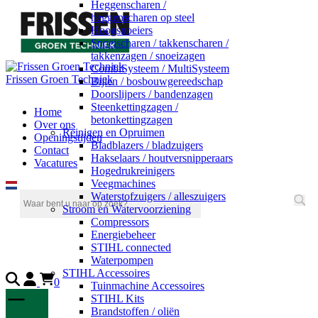
Heggenscharen /
heggenscharen op steel
Hoogsnoeiers
Snoeischaren / takkenscharen /
takkenzagen / snoeizagen
CombiSysteem / MultiSysteem
Frissen Groen Techniek
Bijlen / bosbouwgereedschap
Doorslijpers / bandenzagen
Steenkettingzagen /
Home
betonkettingzagen
Over ons
Reinigen en Opruimen
Openingstijden
Bladblazers / bladzuigers
Contact
Hakselaars / houtversnipperaars
Vacatures
Hogedrukreinigers
Veegmachines
Waterstofzuigers / alleszuigers
Stroom en Watervoorziening
Compressors
Energiebeheer
STIHL connected
Waterpompen
STIHL Accessoires
0
Tuinmachine Accessoires
STIHL Kits
Brandstoffen / oliën