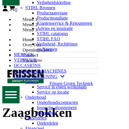
Veiligheidskleding
STIHL Bronnen
0
Productaanvraag
Productinstallatie
Menu 1
Klantenservice & Retourneren
Menu 2
Advies en inspiratie
Menu 3
STIHL catalogus
STIHL FAQ
Home
Veiligheid, Richtlijnen
Over Ons
en Normen
Openingstijden
MERKEN
Contact
VERHUUR
Vacatures
OCCASIONS
VOORRAAD MACHINES
DIENSTVERLENING
Service
Frissen Groen Techniek
Service in eigen werkplaats
Service op locatie
Onderhoud
Onderhoudscontracten
Inspectie-abonnement
Zaagbokken
Keuringen
Onderdelen
Onderdelen
Financieel