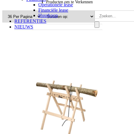
1
Producten om te Verkennen
Operationele lease
Financiële lease
Huurkoop
REFERENTIES
NIEUWS