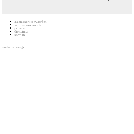
algemene voorwaarden
verhuurvoorwaarden
privacy
disclaimer
sitemap
made by
ivengi