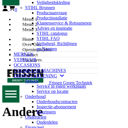
Veiligheidskleding
STIHL Bronnen
0
Productaanvraag
Productinstallatie
Menu 1
Klantenservice & Retourneren
Menu 2
Advies en inspiratie
Menu 3
STIHL catalogus
STIHL FAQ
Home
Veiligheid, Richtlijnen
Over Ons
en Normen
Openingstijden
MERKEN
Contact
VERHUUR
Vacatures
OCCASIONS
VOORRAAD MACHINES
DIENSTVERLENING
Service
Frissen Groen Techniek
Service in eigen werkplaats
Service op locatie
Onderhoud
Onderhoudscontracten
Inspectie-abonnement
Andere
Keuringen
Onderdelen
Onderdelen
Financieel