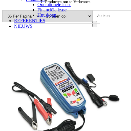
7
Producten om te Verkennen
Operationele lease
Financiële lease
Huurkoop
REFERENTIES
NIEUWS