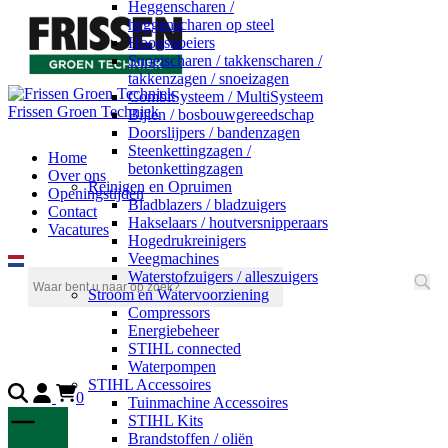
Heggenscharen /
heggenscharen op steel
Hoogsnoeiers
Snoeischaren / takkenscharen /
takkenzagen / snoeizagen
CombiSysteem / MultiSysteem
Frissen Groen Techniek
Bijlen / bosbouwgereedschap
Doorslijpers / bandenzagen
Steenkettingzagen /
Home
betonkettingzagen
Over ons
Reinigen en Opruimen
Openingstijden
Bladblazers / bladzuigers
Contact
Hakselaars / houtversnipperaars
Vacatures
Hogedrukreinigers
Veegmachines
Waterstofzuigers / alleszuigers
Stroom en Watervoorziening
Compressors
Energiebeheer
STIHL connected
Waterpompen
STIHL Accessoires
0
Tuinmachine Accessoires
STIHL Kits
Brandstoffen / oliën