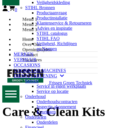
Veiligheidskleding
STIHL Bronnen
0
Productaanvraag
Productinstallatie
Menu 1
Klantenservice & Retourneren
Menu 2
Advies en inspiratie
Menu 3
STIHL catalogus
STIHL FAQ
Home
Veiligheid, Richtlijnen
Over Ons
en Normen
Openingstijden
MERKEN
Contact
VERHUUR
Vacatures
OCCASIONS
VOORRAAD MACHINES
DIENSTVERLENING
Service
Frissen Groen Techniek
Service in eigen werkplaats
Service op locatie
Onderhoud
Onderhoudscontracten
Inspectie-abonnement
Care & Clean Kits
Keuringen
Onderdelen
Onderdelen
Financieel