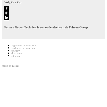
Volg Ons Op
Frissen Groen Techniek is een onderdeel van de Frissen Groep
algemene voorwaarden
verhuurvoorwaarden
privacy
disclaimer
sitemap
made by
ivengi