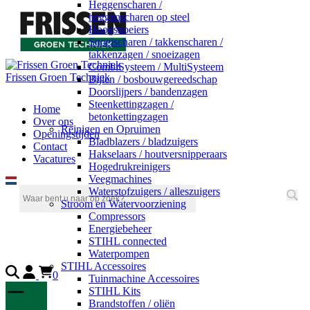
Heggenscharen /
heggenscharen op steel
Hoogsnoeiers
Snoeischaren / takkenscharen /
takkenzagen / snoeizagen
CombiSysteem / MultiSysteem
Frissen Groen Techniek
Bijlen / bosbouwgereedschap
Doorslijpers / bandenzagen
Steenkettingzagen /
Home
betonkettingzagen
Over ons
Reinigen en Opruimen
Openingstijden
Bladblazers / bladzuigers
Contact
Hakselaars / houtversnipperaars
Vacatures
Hogedrukreinigers
Veegmachines
Waterstofzuigers / alleszuigers
Stroom en Watervoorziening
Compressors
Energiebeheer
STIHL connected
Waterpompen
STIHL Accessoires
0
Tuinmachine Accessoires
STIHL Kits
Brandstoffen / oliën