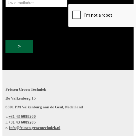
Uw
CAPTCHA
e-
mailadres
Frissen Groen Techniek
De Valkenberg 15
6301 PM Valkenburg aan de Geul, Nederland
t.
+31 43 6089200
f.
+31 43 6089205
e.
info@frissen-groentechniek.nl