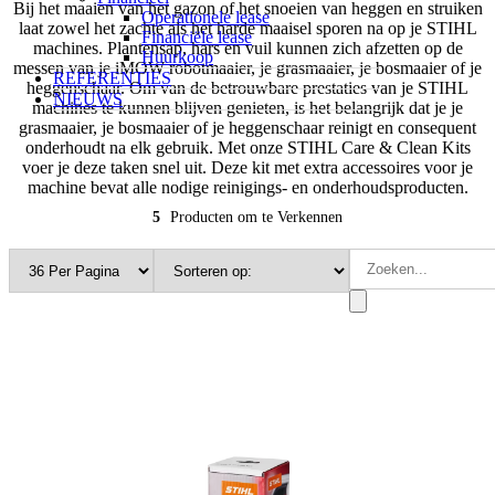
Bij het maaien van het gazon of het snoeien van heggen en struiken
Operationele lease
laat zowel het zachte als het harde maaisel sporen na op je STIHL
Financiële lease
machines. Plantensap, hars en vuil kunnen zich afzetten op de
Huurkoop
messen van je iMOW robotmaaier, je grasmaaier, je bosmaaier of je
REFERENTIES
heggenschaar. Om van de betrouwbare prestaties van je STIHL
NIEUWS
machines te kunnen blijven genieten, is het belangrijk dat je je
grasmaaier, je bosmaaier of je heggenschaar reinigt en consequent
onderhoudt na elk gebruik. Met onze STIHL Care & Clean Kits
voer je deze taken snel uit. Deze kit met extra accessoires voor je
machine bevat alle nodige reinigings- en onderhoudsproducten.
5
Producten om te Verkennen