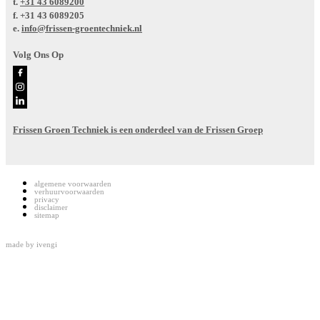
t.
+31 43 6089200
f.
+31 43 6089205
e.
info@frissen-groentechniek.nl
Volg Ons Op
Frissen Groen Techniek is een onderdeel van de Frissen Groep
algemene voorwaarden
verhuurvoorwaarden
privacy
disclaimer
sitemap
made by
ivengi