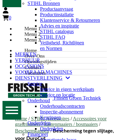
STIHL Bronnen
Productaanvraag
Productinstallatie
0
Klantenservice & Retourneren
Advies en inspiratie
Menu 1
STIHL catalogus
Menu 2
STIHL FAQ
Menu 3
Veiligheid, Richtlijnen
en Normen
Home
MERKEN
Over Ons
VERHUUR
Openingstijden
OCCASIONS
Contact
VOORRAAD MACHINES
Vacatures
DIENSTVERLENING
Service
Service in eigen werkplaats
Service op locatie
Frissen Groen Techniek
Onderhoud
Onderhoudscontracten
Inspectie-abonnement
Keuringen
Home
/
STIHL Accessoires
/
Accessoires voor
Onderdelen
grastrimmers / kantenmaaiers / bosmaaiers
/
Onderdelen
Beschermkappen
/
Bescherming tegen slijtage,
Financieel
voor DuroCut
Operationele lease