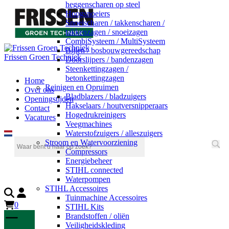
heggenscharen op steel
Hoogsnoeiers
Snoeischaren / takkenscharen /
takkenzagen / snoeizagen
CombiSysteem / MultiSysteem
Bijlen / bosbouwgereedschap
Frissen Groen Techniek
Doorslijpers / bandenzagen
Steenkettingzagen /
betonkettingzagen
Home
Reinigen en Opruimen
Over ons
Bladblazers / bladzuigers
Openingstijden
Hakselaars / houtversnipperaars
Contact
Hogedrukreinigers
Vacatures
Veegmachines
Waterstofzuigers / alleszuigers
Stroom en Watervoorziening
Compressors
Energiebeheer
STIHL connected
Waterpompen
STIHL Accessoires
Tuinmachine Accessoires
0
STIHL Kits
Brandstoffen / oliën
Veiligheidskleding