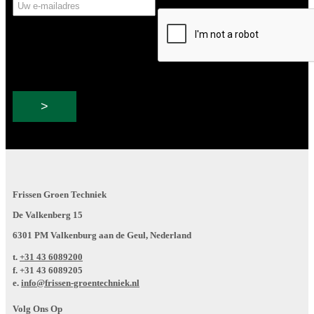
Uw
CAPTCHA
e-
mailadres
Frissen Groen Techniek
De Valkenberg 15
6301 PM Valkenburg aan de Geul, Nederland
t.
+31 43 6089200
f.
+31 43 6089205
e.
info@frissen-groentechniek.nl
Volg Ons Op