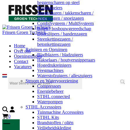
heggenscharen op steel
Hoogsnoeiers
Snoeischaren / takkenscharen /
takkenzagen / snoeizagen
CombiSysteem / MultiSysteem
Bijlen / bosbouwgereedschap
Frissen Groen Techniek
Doorslijpers / bandenzagen
Steenkettingzagen /
betonkettingzagen
Home
Reinigen en Opruimen
Over ons
Bladblazers / bladzuigers
Openingstijden
Hakselaars / houtversnipperaars
Contact
Hogedrukreinigers
Vacatures
Veegmachines
Waterstofzuigers / alleszuigers
Stroom en Watervoorziening
Compressors
Energiebeheer
STIHL connected
Waterpompen
STIHL Accessoires
Tuinmachine Accessoires
0
STIHL Kits
Brandstoffen / oliën
Veiligheidskleding