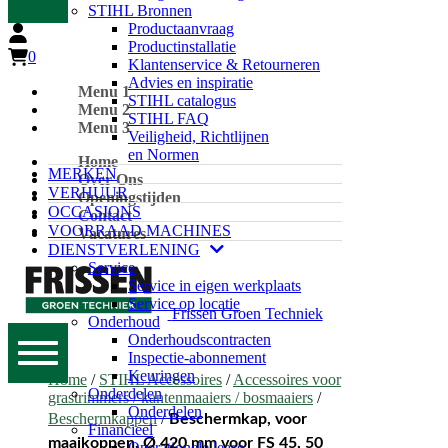
STIHL Bronnen
Productaanvraag
Productinstallatie
0
Klantenservice & Retourneren
Advies en inspiratie
Menu 1
STIHL catalogus
Menu 2
STIHL FAQ
Menu 3
Veiligheid, Richtlijnen
en Normen
Home
MERKEN
Over Ons
VERHUUR
Openingstijden
OCCASIONS
Contact
VOORRAAD MACHINES
Vacatures
DIENSTVERLENING
Service
Service in eigen werkplaats
Service op locatie
Frissen Groen Techniek
Onderhoud
Onderhoudscontracten
Inspectie-abonnement
Keuringen
Home
/
STIHL Accessoires
/
Accessoires voor
Onderdelen
grastrimmers / kantenmaaiers / bosmaaiers
/
Onderdelen
Beschermkappen
/
Beschermkap, voor
Financieel
maaikoppen, Ø 420 mm voor FS 45, 50
Operationele lease