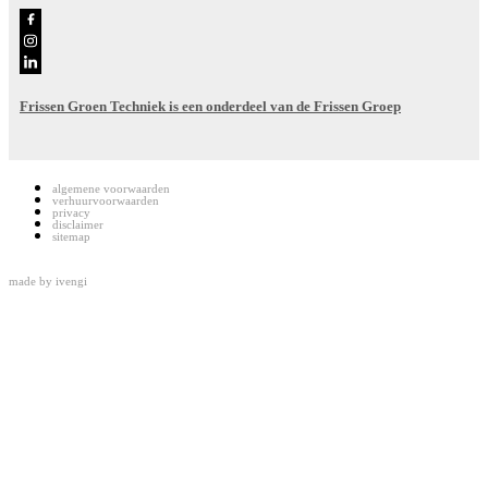
Frissen Groen Techniek is een onderdeel van de Frissen Groep
algemene voorwaarden
verhuurvoorwaarden
privacy
disclaimer
sitemap
made by
ivengi