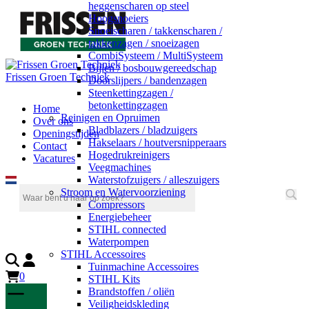
heggenscharen op steel
Hoogsnoeiers
Snoeischaren / takkenscharen /
takkenzagen / snoeizagen
CombiSysteem / MultiSysteem
Bijlen / bosbouwgereedschap
Frissen Groen Techniek
Doorslijpers / bandenzagen
Steenkettingzagen /
betonkettingzagen
Home
Reinigen en Opruimen
Over ons
Bladblazers / bladzuigers
Openingstijden
Hakselaars / houtversnipperaars
Contact
Hogedrukreinigers
Vacatures
Veegmachines
Waterstofzuigers / alleszuigers
Stroom en Watervoorziening
Compressors
Energiebeheer
STIHL connected
Waterpompen
STIHL Accessoires
Tuinmachine Accessoires
0
STIHL Kits
Brandstoffen / oliën
Veiligheidskleding