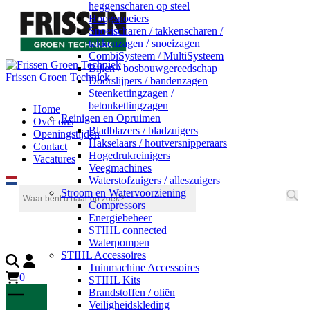
heggenscharen op steel
Hoogsnoeiers
Snoeischaren / takkenscharen /
takkenzagen / snoeizagen
CombiSysteem / MultiSysteem
Bijlen / bosbouwgereedschap
Frissen Groen Techniek
Doorslijpers / bandenzagen
Steenkettingzagen /
betonkettingzagen
Home
Reinigen en Opruimen
Over ons
Bladblazers / bladzuigers
Openingstijden
Hakselaars / houtversnipperaars
Contact
Hogedrukreinigers
Vacatures
Veegmachines
Waterstofzuigers / alleszuigers
Stroom en Watervoorziening
Compressors
Energiebeheer
STIHL connected
Waterpompen
STIHL Accessoires
Tuinmachine Accessoires
0
STIHL Kits
Brandstoffen / oliën
Veiligheidskleding