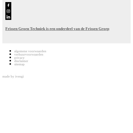
Frissen Groen Techniek is een onderdeel van de Frissen Groep
algemene voorwaarden
verhuurvoorwaarden
privacy
disclaimer
sitemap
made by
ivengi