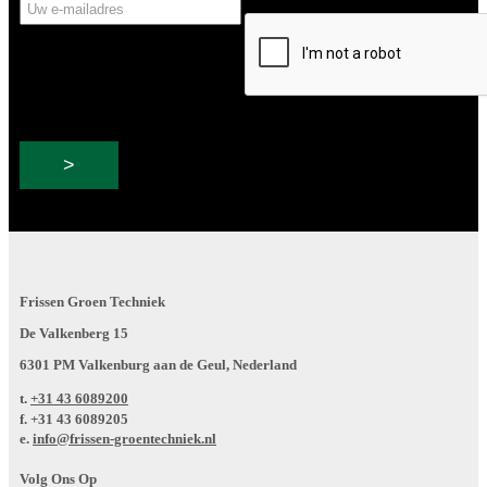
Uw
CAPTCHA
e-
mailadres
Frissen Groen Techniek
De Valkenberg 15
6301 PM Valkenburg aan de Geul, Nederland
t.
+31 43 6089200
f.
+31 43 6089205
e.
info@frissen-groentechniek.nl
Volg Ons Op