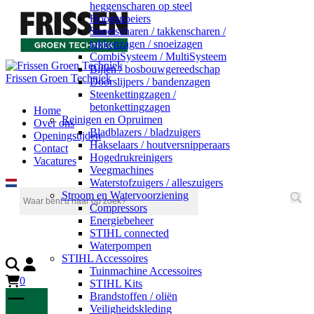
heggenscharen op steel
Hoogsnoeiers
Snoeischaren / takkenscharen /
takkenzagen / snoeizagen
CombiSysteem / MultiSysteem
Bijlen / bosbouwgereedschap
Frissen Groen Techniek
Doorslijpers / bandenzagen
Steenkettingzagen /
betonkettingzagen
Home
Reinigen en Opruimen
Over ons
Bladblazers / bladzuigers
Openingstijden
Hakselaars / houtversnipperaars
Contact
Hogedrukreinigers
Vacatures
Veegmachines
Waterstofzuigers / alleszuigers
Stroom en Watervoorziening
Compressors
Energiebeheer
STIHL connected
Waterpompen
STIHL Accessoires
Tuinmachine Accessoires
0
STIHL Kits
Brandstoffen / oliën
Veiligheidskleding