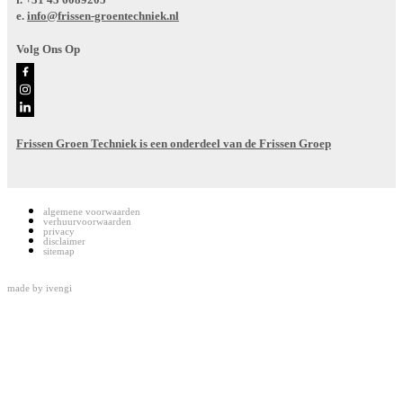
e.
info@frissen-groentechniek.nl
Volg Ons Op
Frissen Groen Techniek is een onderdeel van de Frissen Groep
algemene voorwaarden
verhuurvoorwaarden
privacy
disclaimer
sitemap
made by
ivengi