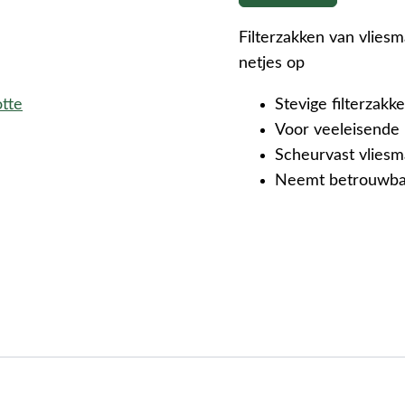
Filterzakken van vliesma
netjes op
otte
Stevige filterzakk
Voor veeleisende 
Scheurvast vliesm
Neemt betrouwbaar