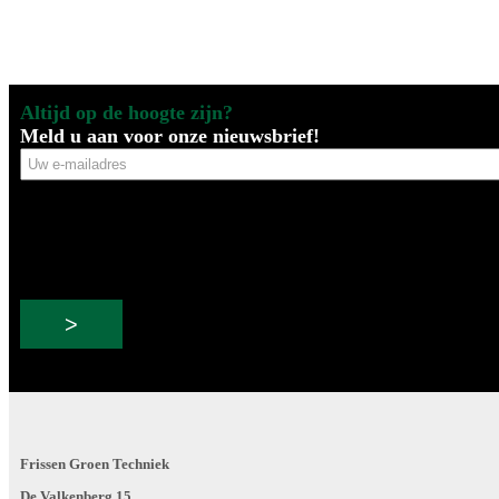
Altijd op de hoogte zijn?
Meld u aan voor onze nieuwsbrief!
Uw
e-
mailadres
Frissen Groen Techniek
De Valkenberg 15