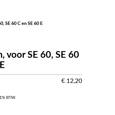
60, SE 60 C en SE 60 E
n, voor SE 60, SE 60
 E
€
12,20
f 21% BTW.