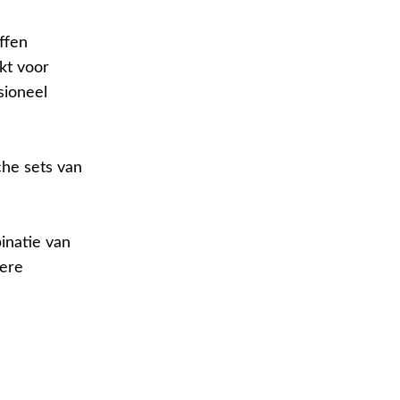
ffen
kt voor
sioneel
che sets van
inatie van
tere