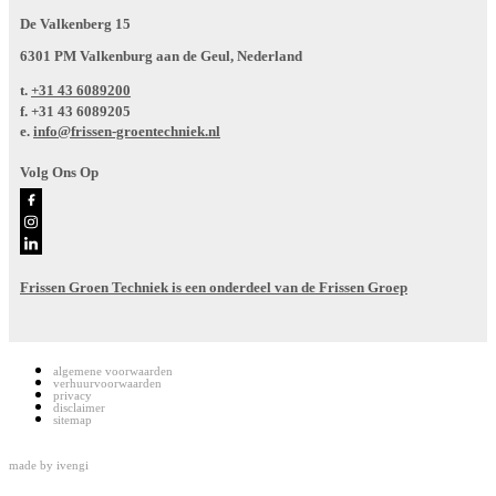
De Valkenberg 15
6301 PM Valkenburg aan de Geul, Nederland
t.
+31 43 6089200
f.
+31 43 6089205
e.
info@frissen-groentechniek.nl
Volg Ons Op
Frissen Groen Techniek is een onderdeel van de Frissen Groep
algemene voorwaarden
verhuurvoorwaarden
privacy
disclaimer
sitemap
made by
ivengi