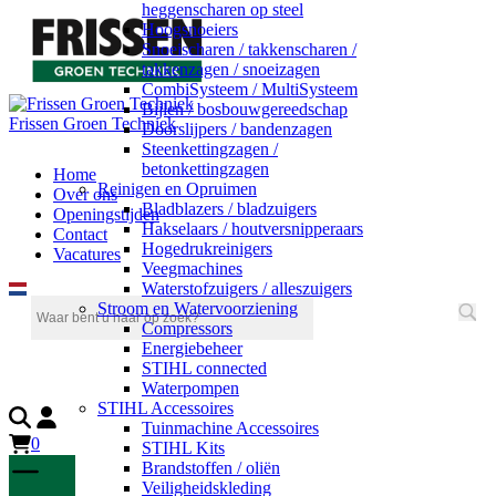
heggenscharen op steel
Hoogsnoeiers
Snoeischaren / takkenscharen /
takkenzagen / snoeizagen
CombiSysteem / MultiSysteem
Bijlen / bosbouwgereedschap
Frissen Groen Techniek
Doorslijpers / bandenzagen
Steenkettingzagen /
betonkettingzagen
Home
Reinigen en Opruimen
Over ons
Bladblazers / bladzuigers
Openingstijden
Hakselaars / houtversnipperaars
Contact
Hogedrukreinigers
Vacatures
Veegmachines
Waterstofzuigers / alleszuigers
Stroom en Watervoorziening
Compressors
Energiebeheer
STIHL connected
Waterpompen
STIHL Accessoires
Tuinmachine Accessoires
0
STIHL Kits
Brandstoffen / oliën
Veiligheidskleding