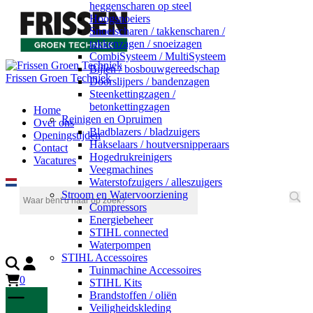
heggenscharen op steel
Hoogsnoeiers
Snoeischaren / takkenscharen /
takkenzagen / snoeizagen
CombiSysteem / MultiSysteem
Bijlen / bosbouwgereedschap
Frissen Groen Techniek
Doorslijpers / bandenzagen
Steenkettingzagen /
betonkettingzagen
Home
Reinigen en Opruimen
Over ons
Bladblazers / bladzuigers
Openingstijden
Hakselaars / houtversnipperaars
Contact
Hogedrukreinigers
Vacatures
Veegmachines
Waterstofzuigers / alleszuigers
Stroom en Watervoorziening
Compressors
Energiebeheer
STIHL connected
Waterpompen
STIHL Accessoires
Tuinmachine Accessoires
0
STIHL Kits
Brandstoffen / oliën
Veiligheidskleding