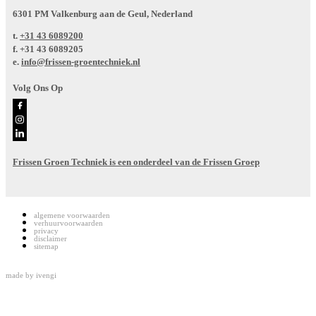
6301 PM Valkenburg aan de Geul, Nederland
t.
+31 43 6089200
f.
+31 43 6089205
e.
info@frissen-groentechniek.nl
Volg Ons Op
Frissen Groen Techniek is een onderdeel van de Frissen Groep
algemene voorwaarden
verhuurvoorwaarden
privacy
disclaimer
sitemap
made by
ivengi