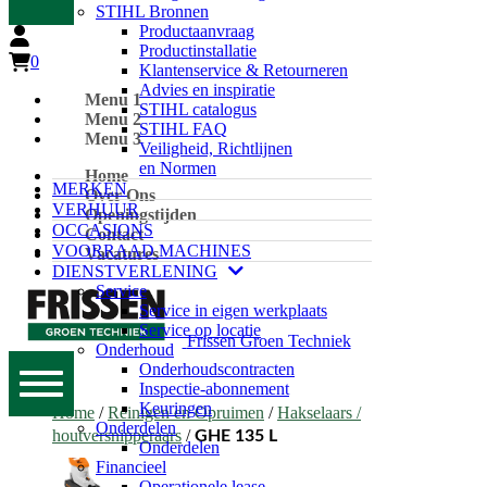
STIHL Bronnen
Productaanvraag
Productinstallatie
0
Klantenservice & Retourneren
Advies en inspiratie
Menu 1
STIHL catalogus
Menu 2
STIHL FAQ
Menu 3
Veiligheid, Richtlijnen
en Normen
Home
MERKEN
Over Ons
VERHUUR
Openingstijden
OCCASIONS
Contact
VOORRAAD MACHINES
Vacatures
DIENSTVERLENING
Service
Service in eigen werkplaats
Service op locatie
Frissen Groen Techniek
Onderhoud
Onderhoudscontracten
Inspectie-abonnement
Keuringen
Home
/
Reinigen en Opruimen
/
Hakselaars /
Onderdelen
houtversnipperaars
/
GHE 135 L
Onderdelen
Financieel
Operationele lease