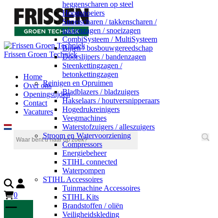
heggenscharen op steel
Hoogsnoeiers
Snoeischaren / takkenscharen /
takkenzagen / snoeizagen
CombiSysteem / MultiSysteem
Bijlen / bosbouwgereedschap
Frissen Groen Techniek
Doorslijpers / bandenzagen
Steenkettingzagen /
betonkettingzagen
Home
Reinigen en Opruimen
Over ons
Bladblazers / bladzuigers
Openingstijden
Hakselaars / houtversnipperaars
Contact
Hogedrukreinigers
Vacatures
Veegmachines
Waterstofzuigers / alleszuigers
Stroom en Watervoorziening
Compressors
Energiebeheer
STIHL connected
Waterpompen
STIHL Accessoires
Tuinmachine Accessoires
0
STIHL Kits
Brandstoffen / oliën
Veiligheidskleding