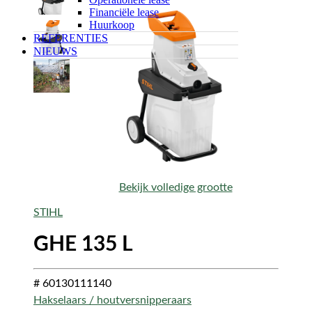
Financiële lease
Huurkoop
REFERENTIES
NIEUWS
Bekijk volledige grootte
STIHL
GHE 135 L
# 60130111140
Hakselaars / houtversnipperaars