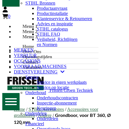
STIHL Bronnen
Productaanvraag
Productinstallatie
0
Klantenservice & Retourneren
Advies en inspiratie
Menu 1
STIHL catalogus
Menu 2
STIHL FAQ
Menu 3
Veiligheid, Richtlijnen
en Normen
Home
MERKEN
Over Ons
VERHUUR
Openingstijden
OCCASIONS
Contact
VOORRAAD MACHINES
Vacatures
DIENSTVERLENING
Service
Service in eigen werkplaats
Service op locatie
Frissen Groen Techniek
Onderhoud
Onderhoudscontracten
Inspectie-abonnement
Keuringen
Home
/
STIHL Accessoires
/
Accessoires voor
Onderdelen
grondboren
/
Andere
/
Grondboor, voor BT 360, Ø
Onderdelen
120 mm
Financieel
Operationele lease