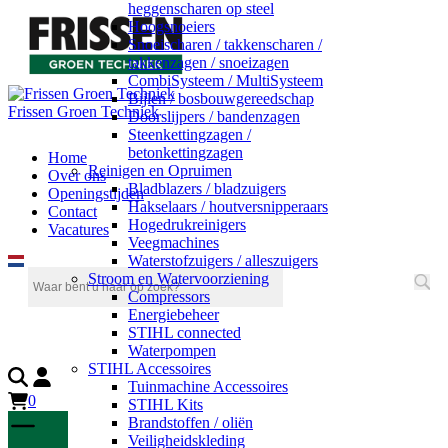
heggenscharen op steel
Hoogsnoeiers
Snoeischaren / takkenscharen /
takkenzagen / snoeizagen
CombiSysteem / MultiSysteem
Bijlen / bosbouwgereedschap
Frissen Groen Techniek
Doorslijpers / bandenzagen
Steenkettingzagen /
betonkettingzagen
Home
Reinigen en Opruimen
Over ons
Bladblazers / bladzuigers
Openingstijden
Hakselaars / houtversnipperaars
Contact
Hogedrukreinigers
Vacatures
Veegmachines
Waterstofzuigers / alleszuigers
Stroom en Watervoorziening
Compressors
Energiebeheer
STIHL connected
Waterpompen
STIHL Accessoires
Tuinmachine Accessoires
0
STIHL Kits
Brandstoffen / oliën
Veiligheidskleding