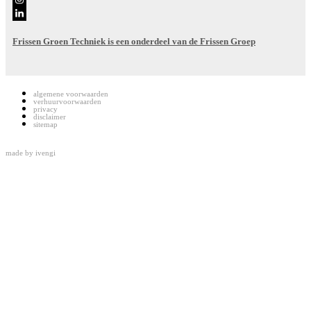
Frissen Groen Techniek is een onderdeel van de Frissen Groep
algemene voorwaarden
verhuurvoorwaarden
privacy
disclaimer
sitemap
made by
ivengi