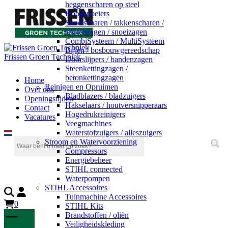
heggenscharen op steel
Hoogsnoeiers
Snoeischaren / takkenscharen /
takkenzagen / snoeizagen
CombiSysteem / MultiSysteem
Bijlen / bosbouwgereedschap
Frissen Groen Techniek
Doorslijpers / bandenzagen
Steenkettingzagen /
betonkettingzagen
Home
Reinigen en Opruimen
Over ons
Bladblazers / bladzuigers
Openingstijden
Hakselaars / houtversnipperaars
Contact
Hogedrukreinigers
Vacatures
Veegmachines
Waterstofzuigers / alleszuigers
Stroom en Watervoorziening
Compressors
Energiebeheer
STIHL connected
Waterpompen
STIHL Accessoires
Tuinmachine Accessoires
0
STIHL Kits
Brandstoffen / oliën
Veiligheidskleding