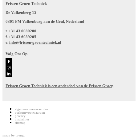
Frissen Groen Techniek
De Valkenberg 15
6301 PM Valkenburg aan de Geul, Nederland
t.
+31 43 6089200
f.
+31 43 6089205
e.
info@frissen-groentechniek.nl
Volg Ons Op
Frissen Groen Techniek is een onderdeel van de Frissen Groep
algemene voorwaarden
verhuurvoorwaarden
privacy
disclaimer
sitemap
made by
ivengi