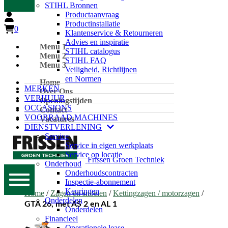
STIHL Bronnen
Productaanvraag
Productinstallatie
0
Klantenservice & Retourneren
Advies en inspiratie
Menu 1
STIHL catalogus
Menu 2
STIHL FAQ
Menu 3
Veiligheid, Richtlijnen
en Normen
Home
MERKEN
Over Ons
VERHUUR
Openingstijden
OCCASIONS
Contact
VOORRAAD MACHINES
Vacatures
DIENSTVERLENING
Service
Service in eigen werkplaats
Service op locatie
Frissen Groen Techniek
Onderhoud
Onderhoudscontracten
Inspectie-abonnement
Keuringen
Home
/
Zagen en snoeien
/
Kettingzagen / motorzagen
/
Onderdelen
GTA 26, met AS 2 en AL 1
Onderdelen
Financieel
Operationele lease