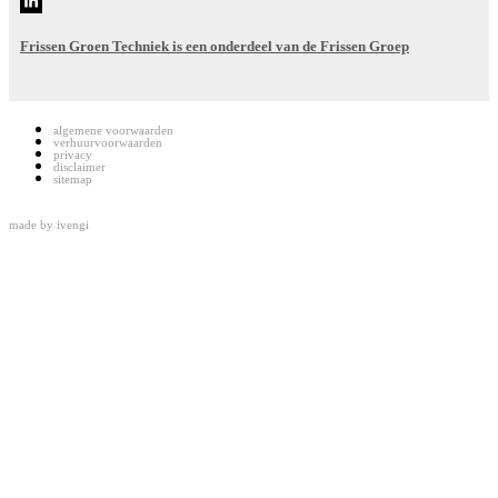
Frissen Groen Techniek is een onderdeel van de Frissen Groep
algemene voorwaarden
verhuurvoorwaarden
privacy
disclaimer
sitemap
made by
ivengi