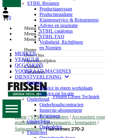
STIHL Bronnen
Productaanvraag
Productinstallatie
0
Klantenservice & Retourneren
Advies en inspiratie
Menu 1
STIHL catalogus
Menu 2
STIHL FAQ
Menu 3
Veiligheid, Richtlijnen
en Normen
Home
MERKEN
Over Ons
VERHUUR
Openingstijden
OCCASIONS
Contact
VOORRAAD MACHINES
Vacatures
DIENSTVERLENING
Service
Service in eigen werkplaats
Service op locatie
Frissen Groen Techniek
Onderhoud
Onderhoudscontracten
Inspectie-abonnement
Keuringen
Home
/
STIHL Accessoires
/
Accessoires voor
Onderdelen
grastrimmers / kantenmaaiers / bosmaaiers
/
Onderdelen
Snijgarnituren
/
Hakselmes 270-2
Financieel
Operationele lease