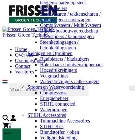
heggenscharen op steel
Hoogsnoeiers
Snoeischaren / takkenscharen /
takkenzagen / snoeizagen
CombiSysteem / MultiSysteem
Bijlen / bosbouwgereedschap
Frissen Groen Techniek
Doorslijpers / bandenzagen
Steenkettingzagen /
betonkettingzagen
Home
Reinigen en Opruimen
Over ons
Bladblazers / bladzuigers
Openingstijden
Hakselaars / houtversnipperaars
Contact
Hogedrukreinigers
Vacatures
Veegmachines
Waterstofzuigers / alleszuigers
Stroom en Watervoorziening
Compressors
Energiebeheer
STIHL connected
Waterpompen
STIHL Accessoires
Tuinmachine Accessoires
0
STIHL Kits
Brandstoffen / oliën
Veiligheidskleding