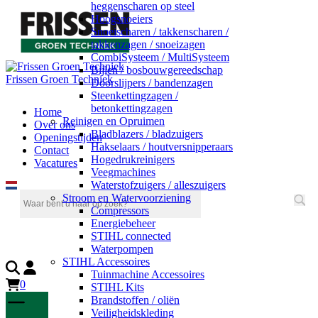
heggenscharen op steel
Hoogsnoeiers
Snoeischaren / takkenscharen /
takkenzagen / snoeizagen
CombiSysteem / MultiSysteem
Bijlen / bosbouwgereedschap
Frissen Groen Techniek
Doorslijpers / bandenzagen
Steenkettingzagen /
betonkettingzagen
Home
Reinigen en Opruimen
Over ons
Bladblazers / bladzuigers
Openingstijden
Hakselaars / houtversnipperaars
Contact
Hogedrukreinigers
Vacatures
Veegmachines
Waterstofzuigers / alleszuigers
Stroom en Watervoorziening
Compressors
Energiebeheer
STIHL connected
Waterpompen
STIHL Accessoires
Tuinmachine Accessoires
0
STIHL Kits
Brandstoffen / oliën
Veiligheidskleding