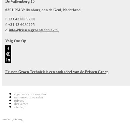
De Valkenberg 15
6301 PM Valkenburg aan de Geul, Nederland
t.
+31 43 6089200
f.
+31 43 6089205
e.
info@frissen-groentechniek.nl
Volg Ons Op
Frissen Groen Techniek is een onderdeel van de Frissen Groep
algemene voorwaarden
verhuurvoorwaarden
privacy
disclaimer
sitemap
made by
ivengi