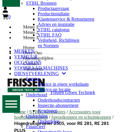
STIHL Bronnen
Productaanvraag
Productinstallatie
0
Klantenservice & Retourneren
Advies en inspiratie
Menu 1
STIHL catalogus
Menu 2
STIHL FAQ
Menu 3
Veiligheid, Richtlijnen
en Normen
Home
MERKEN
Over Ons
VERHUUR
Openingstijden
OCCASIONS
Contact
VOORRAAD MACHINES
Vacatures
DIENSTVERLENING
Service
Service in eigen werkplaats
Service op locatie
Frissen Groen Techniek
Onderhoud
Onderhoudscontracten
Inspectie-abonnement
Keuringen
Home
/
STIHL Accessoires
/
Accessoires voor
Onderdelen
hogedrukreinigers
/
Sproeikoppen en schuimkoppen
/
Onderdelen
Hogedruksproeier 2505, voor RE 281, RE 281
Financieel
PLUS
Operationele lease