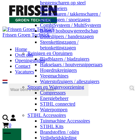
heggenscharen op steel
Hoogsnoeiers
Snoeischaren / takkenscharen /
takkenzagen / snoeizagen
CombiSysteem / MultiSysteem
Bijlen / bosbouwgereedschap
Frissen Groen Techniek
Doorslijpers / bandenzagen
Steenkettingzagen /
betonkettingzagen
Home
Reinigen en Opruimen
Over ons
Bladblazers / bladzuigers
Openingstijden
Hakselaars / houtversnipperaars
Contact
Hogedrukreinigers
Vacatures
Veegmachines
Waterstofzuigers / alleszuigers
Stroom en Watervoorziening
Compressors
Energiebeheer
STIHL connected
Waterpompen
STIHL Accessoires
Tuinmachine Accessoires
0
STIHL Kits
Brandstoffen / oliën
Veiligheidskleding