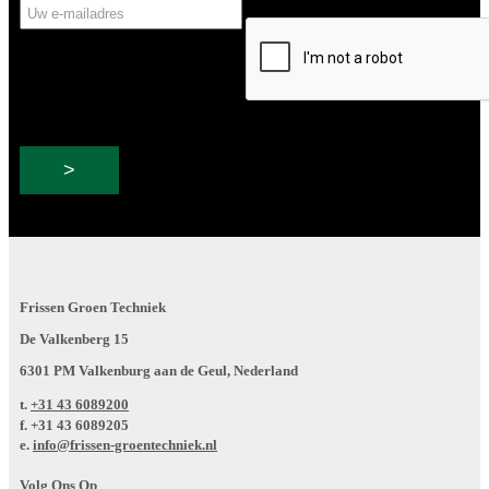
Uw
CAPTCHA
e-
mailadres
Frissen Groen Techniek
De Valkenberg 15
6301 PM Valkenburg aan de Geul, Nederland
t.
+31 43 6089200
f.
+31 43 6089205
e.
info@frissen-groentechniek.nl
Volg Ons Op