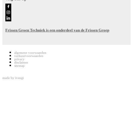
Frissen Groen Techniek is een onderdeel van de Frissen Groep
algemene voorwaarden
verhuurvoorwaarden
privacy
disclaimer
sitemap
made by
ivengi