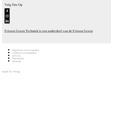
Volg Ons Op
Frissen Groen Techniek is een onderdeel van de Frissen Groep
algemene voorwaarden
verhuurvoorwaarden
privacy
disclaimer
sitemap
made by
ivengi