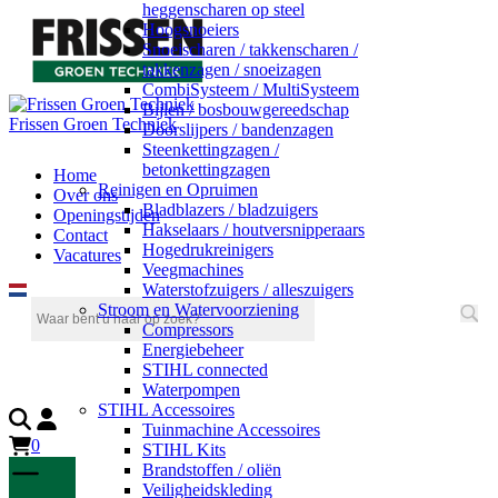
heggenscharen op steel
Hoogsnoeiers
Snoeischaren / takkenscharen /
takkenzagen / snoeizagen
CombiSysteem / MultiSysteem
Bijlen / bosbouwgereedschap
Frissen Groen Techniek
Doorslijpers / bandenzagen
Steenkettingzagen /
betonkettingzagen
Home
Reinigen en Opruimen
Over ons
Bladblazers / bladzuigers
Openingstijden
Hakselaars / houtversnipperaars
Contact
Hogedrukreinigers
Vacatures
Veegmachines
Waterstofzuigers / alleszuigers
Stroom en Watervoorziening
Compressors
Energiebeheer
STIHL connected
Waterpompen
STIHL Accessoires
Tuinmachine Accessoires
0
STIHL Kits
Brandstoffen / oliën
Veiligheidskleding