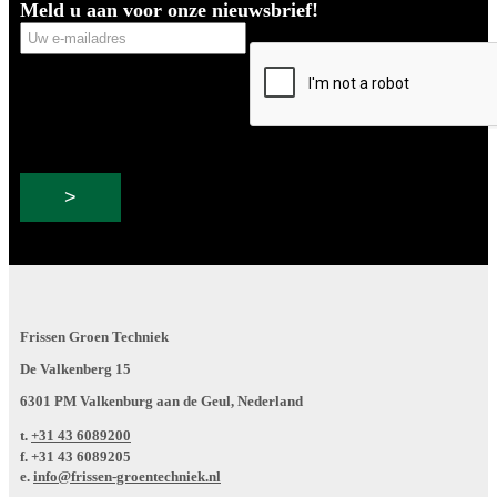
Meld u aan voor onze nieuwsbrief!
Uw
CAPTCHA
e-
mailadres
Frissen Groen Techniek
De Valkenberg 15
6301 PM Valkenburg aan de Geul, Nederland
t.
+31 43 6089200
f.
+31 43 6089205
e.
info@frissen-groentechniek.nl