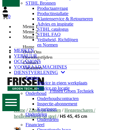
STIHL Bronnen
Productaanvraag
Productinstallatie
0
Klantenservice & Retourneren
Advies en inspiratie
Menu 1
STIHL catalogus
Menu 2
STIHL FAQ
Menu 3
Veiligheid, Richtlijnen
en Normen
Home
MERKEN
Over Ons
VERHUUR
Openingstijden
OCCASIONS
Contact
VOORRAAD MACHINES
Vacatures
DIENSTVERLENING
Service
Service in eigen werkplaats
Service op locatie
Frissen Groen Techniek
Onderhoud
Onderhoudscontracten
Inspectie-abonnement
Keuringen
Home
/
Zagen en snoeien
/
Heggenscharen /
Onderdelen
heggenscharen op steel
/
HS 45, 45 cm
Onderdelen
Financieel
Operationele lease