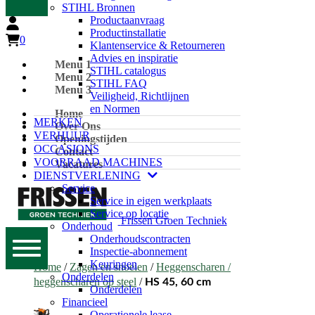
STIHL Bronnen
Productaanvraag
Productinstallatie
0
Klantenservice & Retourneren
Advies en inspiratie
Menu 1
STIHL catalogus
Menu 2
STIHL FAQ
Menu 3
Veiligheid, Richtlijnen
en Normen
Home
MERKEN
Over Ons
VERHUUR
Openingstijden
OCCASIONS
Contact
VOORRAAD MACHINES
Vacatures
DIENSTVERLENING
Service
Service in eigen werkplaats
Service op locatie
Frissen Groen Techniek
Onderhoud
Onderhoudscontracten
Inspectie-abonnement
Keuringen
Home
/
Zagen en snoeien
/
Heggenscharen /
Onderdelen
heggenscharen op steel
/
HS 45, 60 cm
Onderdelen
Financieel
Operationele lease