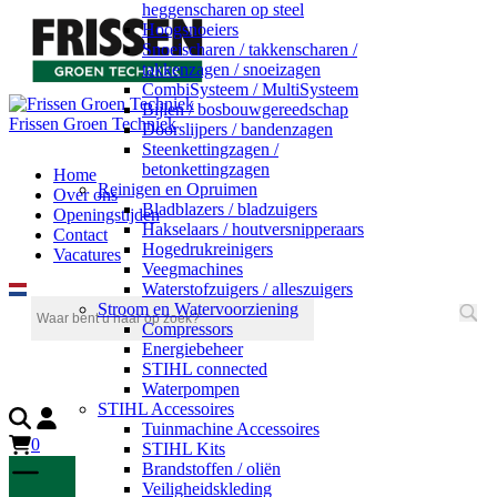
heggenscharen op steel
Hoogsnoeiers
Snoeischaren / takkenscharen /
takkenzagen / snoeizagen
CombiSysteem / MultiSysteem
Bijlen / bosbouwgereedschap
Frissen Groen Techniek
Doorslijpers / bandenzagen
Steenkettingzagen /
betonkettingzagen
Home
Reinigen en Opruimen
Over ons
Bladblazers / bladzuigers
Openingstijden
Hakselaars / houtversnipperaars
Contact
Hogedrukreinigers
Vacatures
Veegmachines
Waterstofzuigers / alleszuigers
Stroom en Watervoorziening
Compressors
Energiebeheer
STIHL connected
Waterpompen
STIHL Accessoires
Tuinmachine Accessoires
0
STIHL Kits
Brandstoffen / oliën
Veiligheidskleding