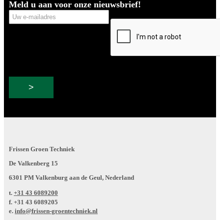
Meld u aan voor onze nieuwsbrief!
Uw
CAPTCHA
e-
mailadres
Frissen Groen Techniek
De Valkenberg 15
6301 PM Valkenburg aan de Geul, Nederland
t.
+31 43 6089200
f.
+31 43 6089205
e.
info@frissen-groentechniek.nl