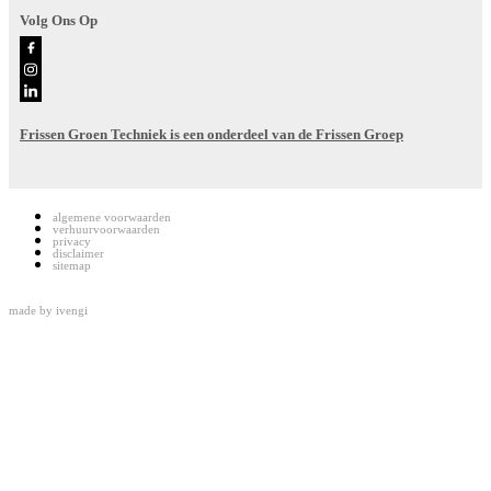
Volg Ons Op
Frissen Groen Techniek is een onderdeel van de Frissen Groep
algemene voorwaarden
verhuurvoorwaarden
privacy
disclaimer
sitemap
made by
ivengi