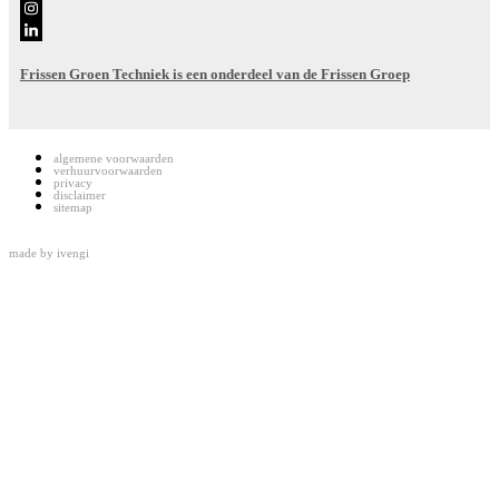
Frissen Groen Techniek is een onderdeel van de Frissen Groep
algemene voorwaarden
verhuurvoorwaarden
privacy
disclaimer
sitemap
made by
ivengi