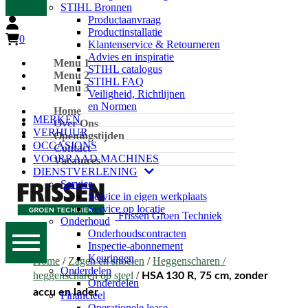
STIHL Bronnen
Productaanvraag
Productinstallatie
0
Klantenservice & Retourneren
Advies en inspiratie
Menu 1
STIHL catalogus
Menu 2
STIHL FAQ
Menu 3
Veiligheid, Richtlijnen
en Normen
Home
MERKEN
Over Ons
VERHUUR
Openingstijden
OCCASIONS
Contact
VOORRAAD MACHINES
Vacatures
DIENSTVERLENING
Service
Service in eigen werkplaats
Service op locatie
Frissen Groen Techniek
Onderhoud
Onderhoudscontracten
Inspectie-abonnement
Keuringen
Home
/
Zagen en snoeien
/
Heggenscharen /
Onderdelen
heggenscharen op steel
/
HSA 130 R, 75 cm, zonder
Onderdelen
accu en lader
Financieel
Operationele lease