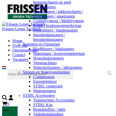
heggenscharen op steel
Hoogsnoeiers
Snoeischaren / takkenscharen /
takkenzagen / snoeizagen
CombiSysteem / MultiSysteem
Bijlen / bosbouwgereedschap
Frissen Groen Techniek
Doorslijpers / bandenzagen
Steenkettingzagen /
betonkettingzagen
Home
Reinigen en Opruimen
Over ons
Bladblazers / bladzuigers
Openingstijden
Hakselaars / houtversnipperaars
Contact
Hogedrukreinigers
Vacatures
Veegmachines
Waterstofzuigers / alleszuigers
Stroom en Watervoorziening
Compressors
Energiebeheer
STIHL connected
Waterpompen
STIHL Accessoires
Tuinmachine Accessoires
0
STIHL Kits
Brandstoffen / oliën
Veiligheidskleding