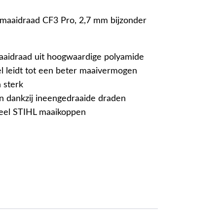
 maaidraad CF3 Pro, 2,7 mm bijzonder
idraad uit hoogwaardige polyamide
el leidt tot een beter maaivermogen
 sterk
n dankzij ineengedraaide draden
eel STIHL maaikoppen