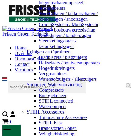
heggenscharen op steel
Hoogsnoeiers
Snoeischaren / takkenscharen /
takkenzagen / snoeizagen
CombiSysteem / MultiSysteem
Bijlen / bosbouwgereedschap
Frissen Groen Techniek
Doorslijpers / bandenzagen
Steenkettingzagen /
betonkettingzagen
Home
Reinigen en Opruimen
Over ons
Bladblazers / bladzuigers
Openingstijden
Hakselaars / houtversnipperaars
Contact
Hogedrukreinigers
Vacatures
Veegmachines
Waterstofzuigers / alleszuigers
Stroom en Watervoorziening
Compressors
Energiebeheer
STIHL connected
Waterpompen
STIHL Accessoires
Tuinmachine Accessoires
0
STIHL Kits
Brandstoffen / oliën
Veiligheidskleding