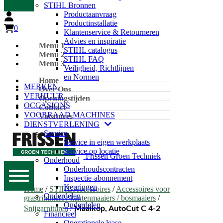
STIHL Bronnen
Productaanvraag
Productinstallatie
0
Klantenservice & Retourneren
Advies en inspiratie
Menu 1
STIHL catalogus
Menu 2
STIHL FAQ
Menu 3
Veiligheid, Richtlijnen
en Normen
Home
MERKEN
Over Ons
VERHUUR
Openingstijden
OCCASIONS
Contact
VOORRAAD MACHINES
Vacatures
DIENSTVERLENING
Service
Service in eigen werkplaats
Service op locatie
Frissen Groen Techniek
Onderhoud
Onderhoudscontracten
Inspectie-abonnement
Keuringen
Home
/
STIHL Accessoires
/
Accessoires voor
Onderdelen
grastrimmers / kantenmaaiers / bosmaaiers
/
Onderdelen
Snijgarnituren
/
Maaikop, AutoCut C 4-2
Financieel
Operationele lease