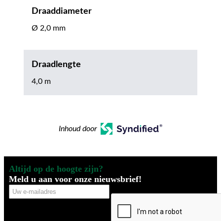
Draaddiameter
Ø 2,0 mm
Draadlengte
4,0 m
Inhoud door
Altijd op de hoogte zijn?
Meld u aan voor onze nieuwsbrief!
Uw
CAPTCHA
e-
mailadres