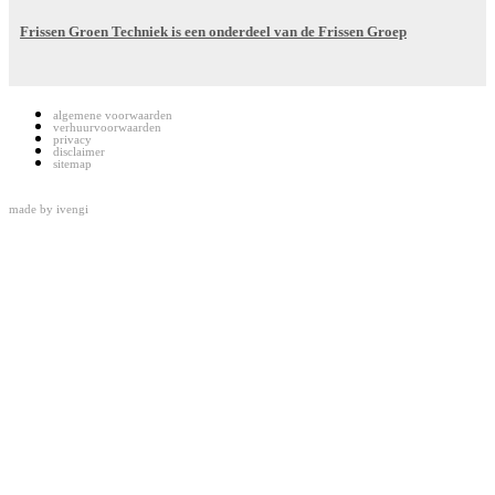
Frissen Groen Techniek is een onderdeel van de Frissen Groep
algemene voorwaarden
verhuurvoorwaarden
privacy
disclaimer
sitemap
made by
ivengi