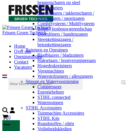
heggenscharen op steel
Hoogsnoeiers
Snoeischaren / takkenscharen /
takkenzagen / snoeizagen
CombiSysteem / MultiSysteem
Bijlen / bosbouwgereedschap
Frissen Groen Techniek
Doorslijpers / bandenzagen
Steenkettingzagen /
betonkettingzagen
Home
Reinigen en Opruimen
Over ons
Bladblazers / bladzuigers
Openingstijden
Hakselaars / houtversnipperaars
Contact
Hogedrukreinigers
Vacatures
Veegmachines
Waterstofzuigers / alleszuigers
Stroom en Watervoorziening
Compressors
Energiebeheer
STIHL connected
Waterpompen
STIHL Accessoires
Tuinmachine Accessoires
0
STIHL Kits
Brandstoffen / oliën
Veiligheidskleding