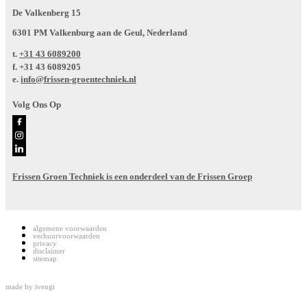
De Valkenberg 15
6301 PM Valkenburg aan de Geul, Nederland
t.
+31 43 6089200
f.
+31 43 6089205
e.
info@frissen-groentechniek.nl
Volg Ons Op
Frissen Groen Techniek is een onderdeel van de Frissen Groep
algemene voorwaarden
verhuurvoorwaarden
privacy
disclaimer
sitemap
made by
ivengi