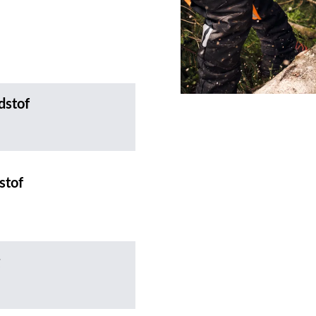
dstof
stof
g