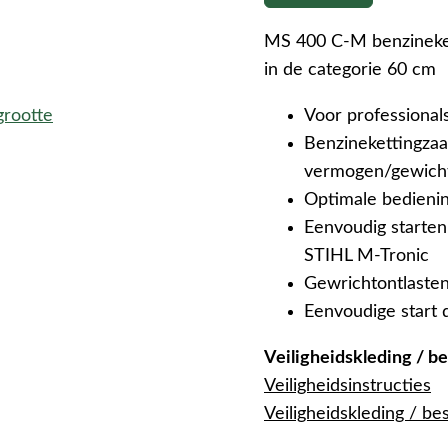
MS 400 C-M benzineket
in de categorie 60 cm
grootte
Voor professional
Benzinekettingzaa
vermogen/gewicht 
Optimale bedienin
Eenvoudig starte
STIHL M-Tronic
Gewrichtontlasten
Eenvoudige start 
Veiligheidskleding / 
Veiligheidsinstructies
Veiligheidskleding / b