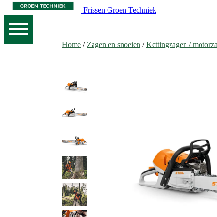
Frissen Groen Techniek
Home
/
Zagen en snoeien
/
Kettingzagen / motorz