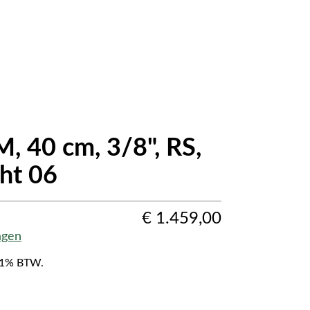
, 40 cm, 3/8", RS,
ht 06
€
1.459,00
agen
f 21% BTW.