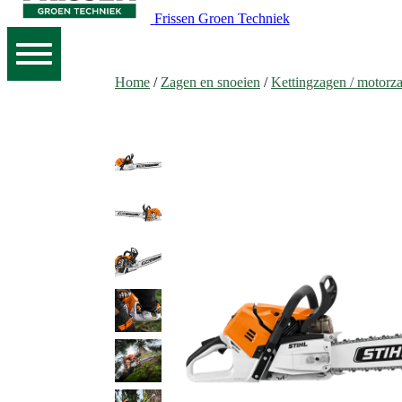
Frissen Groen Techniek
Home
/
Zagen en snoeien
/
Kettingzagen / motorz