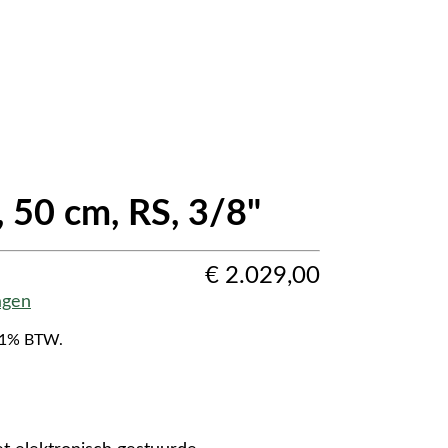
 50 cm, RS, 3/8"
€
2.029,00
agen
f 21% BTW.