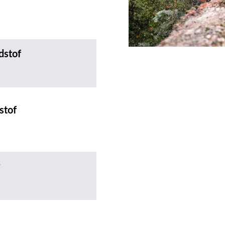
dstof
stof
g