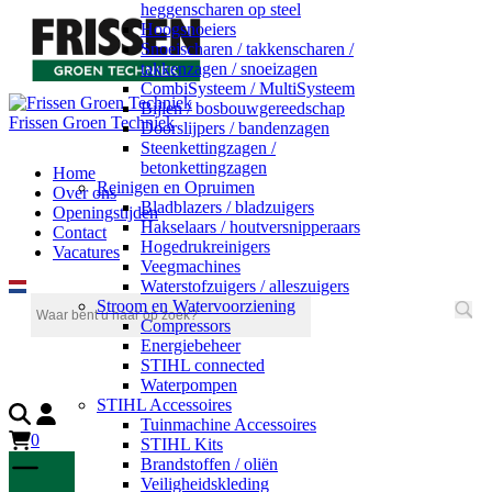
heggenscharen op steel
Hoogsnoeiers
Snoeischaren / takkenscharen /
takkenzagen / snoeizagen
CombiSysteem / MultiSysteem
Bijlen / bosbouwgereedschap
Frissen Groen Techniek
Doorslijpers / bandenzagen
Steenkettingzagen /
betonkettingzagen
Home
Reinigen en Opruimen
Over ons
Bladblazers / bladzuigers
Openingstijden
Hakselaars / houtversnipperaars
Contact
Hogedrukreinigers
Vacatures
Veegmachines
Waterstofzuigers / alleszuigers
Stroom en Watervoorziening
Compressors
Energiebeheer
STIHL connected
Waterpompen
STIHL Accessoires
Tuinmachine Accessoires
0
STIHL Kits
Brandstoffen / oliën
Veiligheidskleding