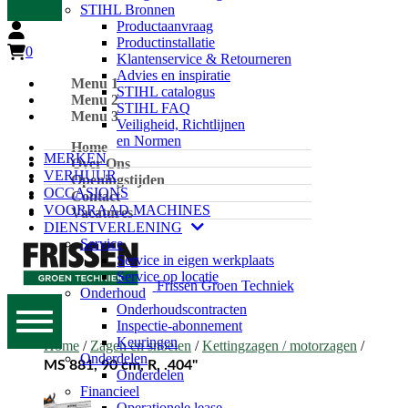
STIHL Bronnen
Productaanvraag
Productinstallatie
0
Klantenservice & Retourneren
Advies en inspiratie
Menu 1
STIHL catalogus
Menu 2
STIHL FAQ
Menu 3
Veiligheid, Richtlijnen
en Normen
Home
MERKEN
Over Ons
VERHUUR
Openingstijden
OCCASIONS
Contact
VOORRAAD MACHINES
Vacatures
DIENSTVERLENING
Service
Service in eigen werkplaats
Service op locatie
Frissen Groen Techniek
Onderhoud
Onderhoudscontracten
Inspectie-abonnement
Keuringen
Home
/
Zagen en snoeien
/
Kettingzagen / motorzagen
/
Onderdelen
MS 881, 90 cm, R, .404"
Onderdelen
Financieel
Operationele lease