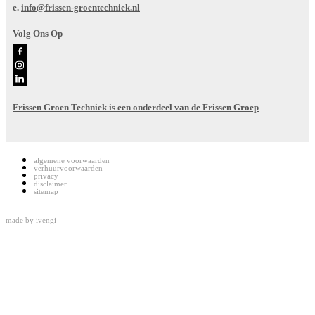
e.
info@frissen-groentechniek.nl
Volg Ons Op
Frissen Groen Techniek is een onderdeel van de Frissen Groep
algemene voorwaarden
verhuurvoorwaarden
privacy
disclaimer
sitemap
made by
ivengi