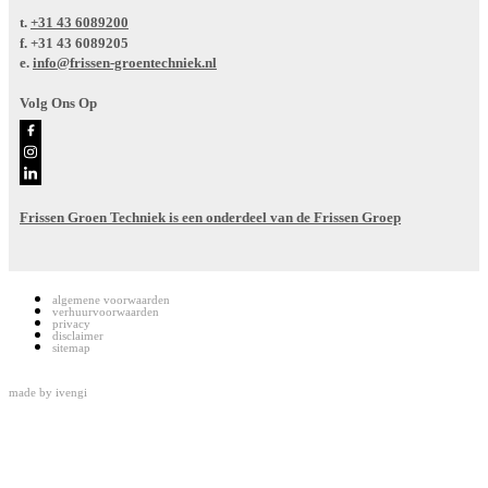
t.
+31 43 6089200
f.
+31 43 6089205
e.
info@frissen-groentechniek.nl
Volg Ons Op
Frissen Groen Techniek is een onderdeel van de Frissen Groep
algemene voorwaarden
verhuurvoorwaarden
privacy
disclaimer
sitemap
made by
ivengi