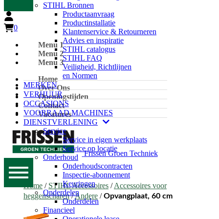
STIHL Bronnen
Productaanvraag
Productinstallatie
0
Klantenservice & Retourneren
Advies en inspiratie
Menu 1
STIHL catalogus
Menu 2
STIHL FAQ
Menu 3
Veiligheid, Richtlijnen
en Normen
Home
MERKEN
Over Ons
VERHUUR
Openingstijden
OCCASIONS
Contact
VOORRAAD MACHINES
Vacatures
DIENSTVERLENING
Service
Service in eigen werkplaats
Service op locatie
Frissen Groen Techniek
Onderhoud
Onderhoudscontracten
Inspectie-abonnement
Keuringen
Home
/
STIHL Accessoires
/
Accessoires voor
Onderdelen
heggenscharen
/
Andere
/
Opvangplaat, 60 cm
Onderdelen
Financieel
Operationele lease