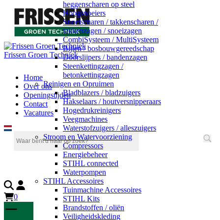
heggenscharen op steel
Hoogsnoeiers
Snoeischaren / takkenscharen /
takkenzagen / snoeizagen
CombiSysteem / MultiSysteem
Bijlen / bosbouwgereedschap
Frissen Groen Techniek
Doorslijpers / bandenzagen
Steenkettingzagen /
betonkettingzagen
Home
Reinigen en Opruimen
Over ons
Bladblazers / bladzuigers
Openingstijden
Hakselaars / houtversnipperaars
Contact
Hogedrukreinigers
Vacatures
Veegmachines
Waterstofzuigers / alleszuigers
Stroom en Watervoorziening
Compressors
Energiebeheer
STIHL connected
Waterpompen
STIHL Accessoires
Tuinmachine Accessoires
0
STIHL Kits
Brandstoffen / oliën
Veiligheidskleding