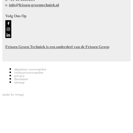
e.
info@frissen-groentechniek.nl
Volg Ons Op
Frissen Groen Techniek is een onderdeel van de Frissen Groep
algemene voorwaarden
verhuurvoorwaarden
privacy
disclaimer
sitemap
made by
ivengi