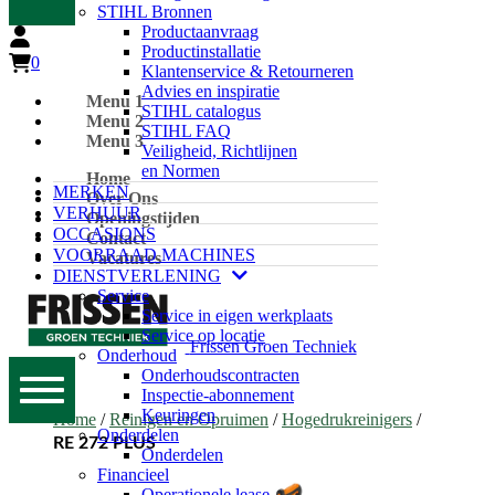
STIHL Bronnen
Productaanvraag
Productinstallatie
0
Klantenservice & Retourneren
Advies en inspiratie
Menu 1
STIHL catalogus
Menu 2
STIHL FAQ
Menu 3
Veiligheid, Richtlijnen
en Normen
Home
MERKEN
Over Ons
VERHUUR
Openingstijden
OCCASIONS
Contact
VOORRAAD MACHINES
Vacatures
DIENSTVERLENING
Service
Service in eigen werkplaats
Service op locatie
Frissen Groen Techniek
Onderhoud
Onderhoudscontracten
Inspectie-abonnement
Keuringen
Home
/
Reinigen en Opruimen
/
Hogedrukreinigers
/
Onderdelen
RE 272 PLUS
Onderdelen
Financieel
Operationele lease