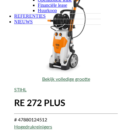
Financiële lease
Huurkoop
REFERENTIES
NIEUWS
Bekijk volledige grootte
STIHL
RE 272 PLUS
# 47880124512
Hogedrukreinigers