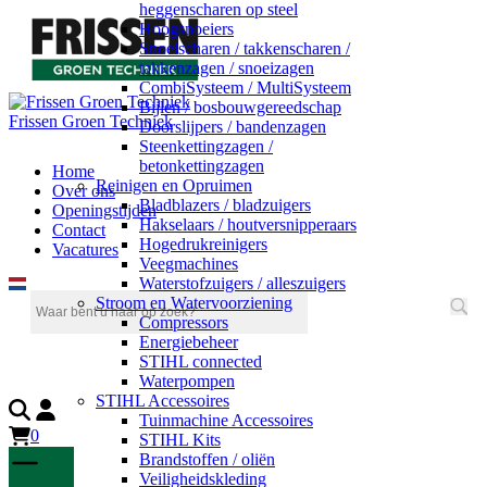
heggenscharen op steel
Hoogsnoeiers
Snoeischaren / takkenscharen /
takkenzagen / snoeizagen
CombiSysteem / MultiSysteem
Bijlen / bosbouwgereedschap
Frissen Groen Techniek
Doorslijpers / bandenzagen
Steenkettingzagen /
betonkettingzagen
Home
Reinigen en Opruimen
Over ons
Bladblazers / bladzuigers
Openingstijden
Hakselaars / houtversnipperaars
Contact
Hogedrukreinigers
Vacatures
Veegmachines
Waterstofzuigers / alleszuigers
Stroom en Watervoorziening
Compressors
Energiebeheer
STIHL connected
Waterpompen
STIHL Accessoires
Tuinmachine Accessoires
0
STIHL Kits
Brandstoffen / oliën
Veiligheidskleding