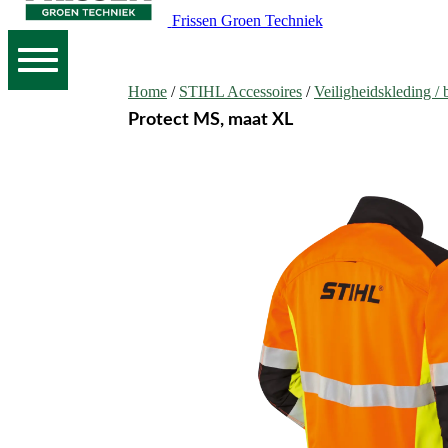
Frissen Groen Techniek
Home
/
STIHL Accessoires
/
Veiligheidskleding /
Protect MS, maat XL