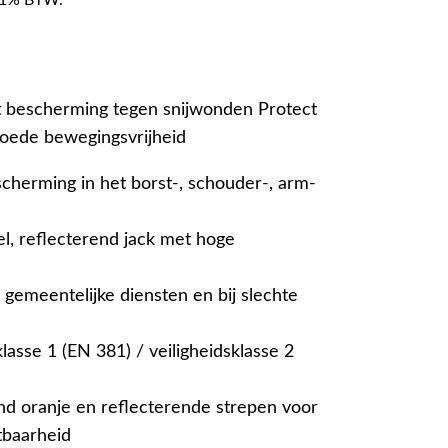
f 21% BTW.
t bescherming tegen snijwonden Protect
ede bewegingsvrijheid
herming in het borst-, schouder-, arm-
el, reflecterend jack met hoge
 gemeentelijke diensten en bij slechte
asse 1 (EN 381) / veiligheidsklasse 2
nd oranje en reflecterende strepen voor
tbaarheid