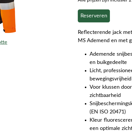
Alle prijzen zijn inclusie
Reserveren
Reflecterende jack me
MS Ademend en met go
otte
Ademende snijbesc
en buikgedeelte
Licht, professione
bewegingsvrijheid
Voor klussen door
zichtbaarheid
Snijbeschermingskl
(EN ISO 20471)
Kleur fluorescere
een optimale zich