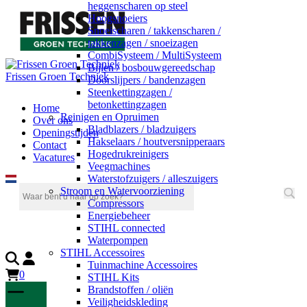
heggenscharen op steel
Hoogsnoeiers
Snoeischaren / takkenscharen /
takkenzagen / snoeizagen
CombiSysteem / MultiSysteem
Bijlen / bosbouwgereedschap
Frissen Groen Techniek
Doorslijpers / bandenzagen
Steenkettingzagen /
betonkettingzagen
Home
Reinigen en Opruimen
Over ons
Bladblazers / bladzuigers
Openingstijden
Hakselaars / houtversnipperaars
Contact
Hogedrukreinigers
Vacatures
Veegmachines
Waterstofzuigers / alleszuigers
Stroom en Watervoorziening
Compressors
Energiebeheer
STIHL connected
Waterpompen
STIHL Accessoires
Tuinmachine Accessoires
0
STIHL Kits
Brandstoffen / oliën
Veiligheidskleding