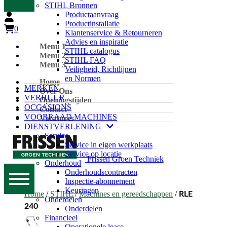
STIHL Bronnen
Productaanvraag
Productinstallatie
0
Klantenservice & Retourneren
Advies en inspiratie
Menu 1
STIHL catalogus
Menu 2
STIHL FAQ
Menu 3
Veiligheid, Richtlijnen
en Normen
Home
MERKEN
Over Ons
VERHUUR
Openingstijden
OCCASIONS
Contact
VOORRAAD MACHINES
Vacatures
DIENSTVERLENING
Service
Service in eigen werkplaats
Service op locatie
Frissen Groen Techniek
Onderhoud
Onderhoudscontracten
Inspectie-abonnement
Keuringen
Home
/
STIHL
/
Machines en gereedschappen
/
RLE
Onderdelen
240
Onderdelen
Financieel
Operationele lease