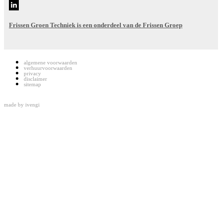
Frissen Groen Techniek is een onderdeel van de Frissen Groep
algemene voorwaarden
verhuurvoorwaarden
privacy
disclaimer
sitemap
made by
ivengi