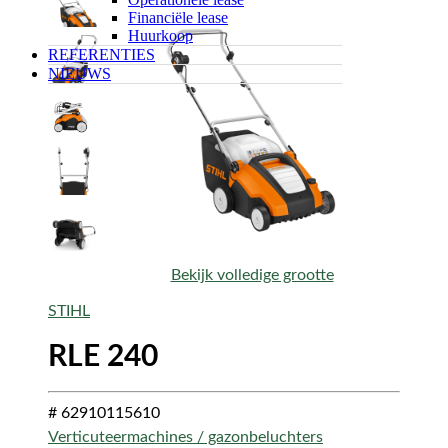
Financiële lease
Huurkoop
REFERENTIES
NIEUWS
Bekijk volledige grootte
STIHL
RLE 240
# 62910115610
Verticuteermachines / gazonbeluchters