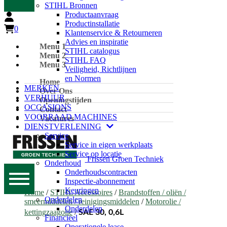
STIHL Bronnen
Productaanvraag
Productinstallatie
0
Klantenservice & Retourneren
Advies en inspiratie
Menu 1
STIHL catalogus
Menu 2
STIHL FAQ
Menu 3
Veiligheid, Richtlijnen
en Normen
Home
MERKEN
Over Ons
VERHUUR
Openingstijden
OCCASIONS
Contact
VOORRAAD MACHINES
Vacatures
DIENSTVERLENING
Service
Service in eigen werkplaats
Service op locatie
Frissen Groen Techniek
Onderhoud
Onderhoudscontracten
Inspectie-abonnement
Keuringen
Home
/
STIHL Accessoires
/
Brandstoffen / oliën /
Onderdelen
smeermiddelen / reinigingsmiddelen
/
Motorolie /
Onderdelen
kettingzaagolie
/
SAE 30, 0,6L
Financieel
Operationele lease