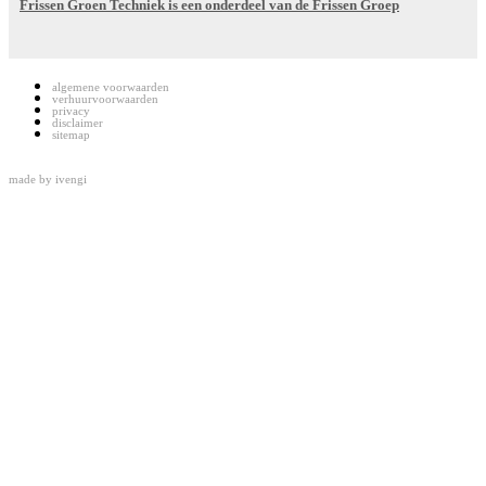
Frissen Groen Techniek is een onderdeel van de Frissen Groep
algemene voorwaarden
verhuurvoorwaarden
privacy
disclaimer
sitemap
made by
ivengi