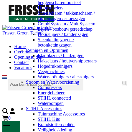
heggenscharen op steel
Hoogsnoeiers
Snoeischaren / takkenscharen /
takkenzagen / snoeizagen
CombiSysteem / MultiSysteem
Bijlen / bosbouwgereedschap
Frissen Groen Techniek
Doorslijpers / bandenzagen
Steenkettingzagen /
betonkettingzagen
Home
Reinigen en Opruimen
Over ons
Bladblazers / bladzuigers
Openingstijden
Hakselaars / houtversnipperaars
Contact
Hogedrukreinigers
Vacatures
Veegmachines
Waterstofzuigers / alleszuigers
Stroom en Watervoorziening
Compressors
Energiebeheer
STIHL connected
Waterpompen
STIHL Accessoires
Tuinmachine Accessoires
0
STIHL Kits
Brandstoffen / oliën
Veiligheidskleding