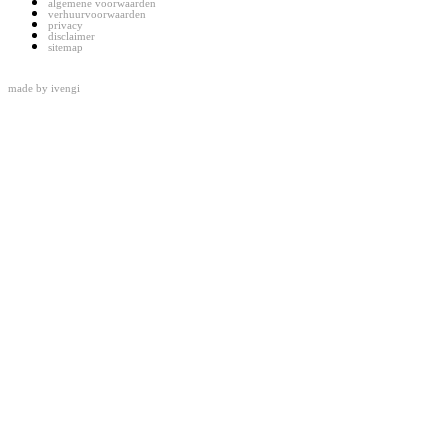
algemene voorwaarden
verhuurvoorwaarden
privacy
disclaimer
sitemap
made by
ivengi