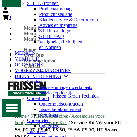
STIHL Bronnen
Productaanvraag
Productinstallatie
0
Klantenservice & Retourneren
Advies en inspiratie
Menu 1
STIHL catalogus
Menu 2
STIHL FAQ
Menu 3
Veiligheid, Richtlijnen
en Normen
Home
MERKEN
Over Ons
VERHUUR
Openingstijden
OCCASIONS
Contact
VOORRAAD MACHINES
Vacatures
DIENSTVERLENING
Service
Service in eigen werkplaats
Service op locatie
Frissen Groen Techniek
Onderhoud
Onderhoudscontracten
Inspectie-abonnement
Keuringen
Home
/
STIHL Accessoires
/
Accessoires voor
Onderdelen
hoogsnoeiers
/
Service Kits
/
Service Kit 26, voor FC
Onderdelen
56, FC 70, FS 40, FS 50, FS 56, FS 70, HT 56 en
Financieel
Operationele lease