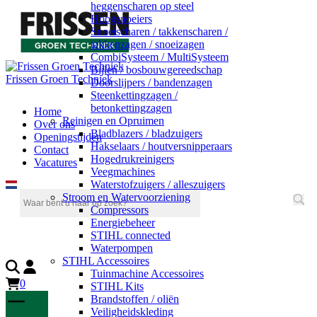
heggenscharen op steel
Hoogsnoeiers
Snoeischaren / takkenscharen /
takkenzagen / snoeizagen
CombiSysteem / MultiSysteem
Bijlen / bosbouwgereedschap
Frissen Groen Techniek
Doorslijpers / bandenzagen
Steenkettingzagen /
betonkettingzagen
Home
Reinigen en Opruimen
Over ons
Bladblazers / bladzuigers
Openingstijden
Hakselaars / houtversnipperaars
Contact
Hogedrukreinigers
Vacatures
Veegmachines
Waterstofzuigers / alleszuigers
Stroom en Watervoorziening
Compressors
Energiebeheer
STIHL connected
Waterpompen
STIHL Accessoires
Tuinmachine Accessoires
0
STIHL Kits
Brandstoffen / oliën
Veiligheidskleding