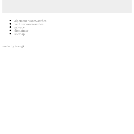
algemene voorwaarden
verhuurvoorwaarden
privacy
disclaimer
sitemap
made by
ivengi