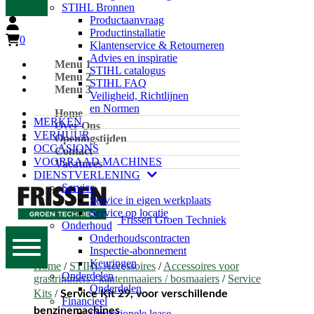
STIHL Bronnen
Productaanvraag
Productinstallatie
0
Klantenservice & Retourneren
Advies en inspiratie
Menu 1
STIHL catalogus
Menu 2
STIHL FAQ
Menu 3
Veiligheid, Richtlijnen
en Normen
Home
MERKEN
Over Ons
VERHUUR
Openingstijden
OCCASIONS
Contact
VOORRAAD MACHINES
Vacatures
DIENSTVERLENING
Service
Service in eigen werkplaats
Service op locatie
Frissen Groen Techniek
Onderhoud
Onderhoudscontracten
Inspectie-abonnement
Keuringen
Home
/
STIHL Accessoires
/
Accessoires voor
Onderdelen
grastrimmers / kantenmaaiers / bosmaaiers
/
Service
Onderdelen
Kits
/
Service Kit 29, voor verschillende
Financieel
benzinemachines
Operationele lease