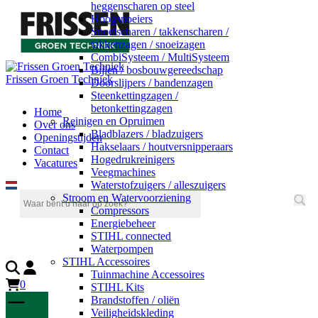
heggenscharen op steel
Hoogsnoeiers
Snoeischaren / takkenscharen /
takkenzagen / snoeizagen
CombiSysteem / MultiSysteem
Bijlen / bosbouwgereedschap
Frissen Groen Techniek
Doorslijpers / bandenzagen
Steenkettingzagen /
betonkettingzagen
Home
Reinigen en Opruimen
Over ons
Bladblazers / bladzuigers
Openingstijden
Hakselaars / houtversnipperaars
Contact
Hogedrukreinigers
Vacatures
Veegmachines
Waterstofzuigers / alleszuigers
Stroom en Watervoorziening
Compressors
Energiebeheer
STIHL connected
Waterpompen
STIHL Accessoires
Tuinmachine Accessoires
0
STIHL Kits
Brandstoffen / oliën
Veiligheidskleding