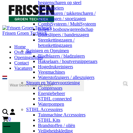
heggenscharen op steel
Hoogsnoeiers
Snoeischaren / takkenscharen /
takkenzagen / snoeizagen
CombiSysteem / MultiSysteem
Bijlen / bosbouwgereedschap
Frissen Groen Techniek
Doorslijpers / bandenzagen
Steenkettingzagen /
betonkettingzagen
Home
Reinigen en Opruimen
Over ons
Bladblazers / bladzuigers
Openingstijden
Hakselaars / houtversnipperaars
Contact
Hogedrukreinigers
Vacatures
Veegmachines
Waterstofzuigers / alleszuigers
Stroom en Watervoorziening
Compressors
Energiebeheer
STIHL connected
Waterpompen
STIHL Accessoires
Tuinmachine Accessoires
0
STIHL Kits
Brandstoffen / oliën
Veiligheidskleding