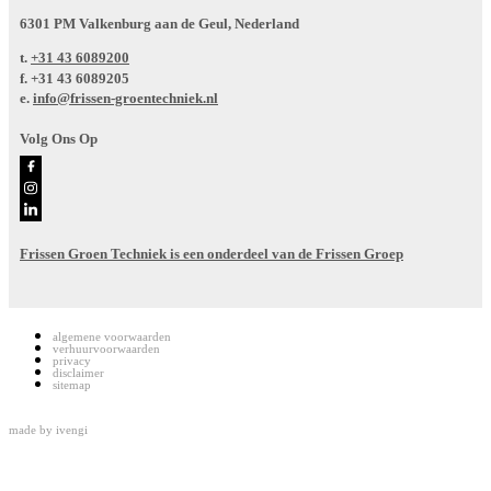
6301 PM Valkenburg aan de Geul, Nederland
t.
+31 43 6089200
f.
+31 43 6089205
e.
info@frissen-groentechniek.nl
Volg Ons Op
Frissen Groen Techniek is een onderdeel van de Frissen Groep
algemene voorwaarden
verhuurvoorwaarden
privacy
disclaimer
sitemap
made by
ivengi