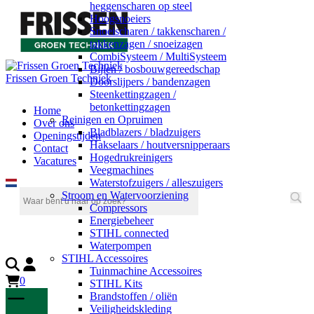
heggenscharen op steel
Hoogsnoeiers
Snoeischaren / takkenscharen /
takkenzagen / snoeizagen
CombiSysteem / MultiSysteem
Bijlen / bosbouwgereedschap
Frissen Groen Techniek
Doorslijpers / bandenzagen
Steenkettingzagen /
betonkettingzagen
Home
Reinigen en Opruimen
Over ons
Bladblazers / bladzuigers
Openingstijden
Hakselaars / houtversnipperaars
Contact
Hogedrukreinigers
Vacatures
Veegmachines
Waterstofzuigers / alleszuigers
Stroom en Watervoorziening
Compressors
Energiebeheer
STIHL connected
Waterpompen
STIHL Accessoires
Tuinmachine Accessoires
0
STIHL Kits
Brandstoffen / oliën
Veiligheidskleding