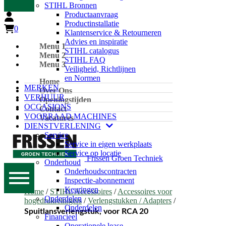
STIHL Bronnen
Productaanvraag
Productinstallatie
0
Klantenservice & Retourneren
Advies en inspiratie
Menu 1
STIHL catalogus
Menu 2
STIHL FAQ
Menu 3
Veiligheid, Richtlijnen
en Normen
Home
MERKEN
Over Ons
VERHUUR
Openingstijden
OCCASIONS
Contact
VOORRAAD MACHINES
Vacatures
DIENSTVERLENING
Service
Service in eigen werkplaats
Service op locatie
Frissen Groen Techniek
Onderhoud
Onderhoudscontracten
Inspectie-abonnement
Keuringen
Home
/
STIHL Accessoires
/
Accessoires voor
Onderdelen
hogedrukreinigers
/
Verlengstukken / Adapters
/
Onderdelen
Spuitlansverlengstuk, voor RCA 20
Financieel
Operationele lease