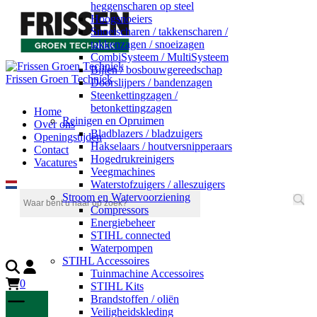
heggenscharen op steel
Hoogsnoeiers
Snoeischaren / takkenscharen /
takkenzagen / snoeizagen
CombiSysteem / MultiSysteem
Bijlen / bosbouwgereedschap
Frissen Groen Techniek
Doorslijpers / bandenzagen
Steenkettingzagen /
betonkettingzagen
Home
Reinigen en Opruimen
Over ons
Bladblazers / bladzuigers
Openingstijden
Hakselaars / houtversnipperaars
Contact
Hogedrukreinigers
Vacatures
Veegmachines
Waterstofzuigers / alleszuigers
Stroom en Watervoorziening
Compressors
Energiebeheer
STIHL connected
Waterpompen
STIHL Accessoires
Tuinmachine Accessoires
0
STIHL Kits
Brandstoffen / oliën
Veiligheidskleding