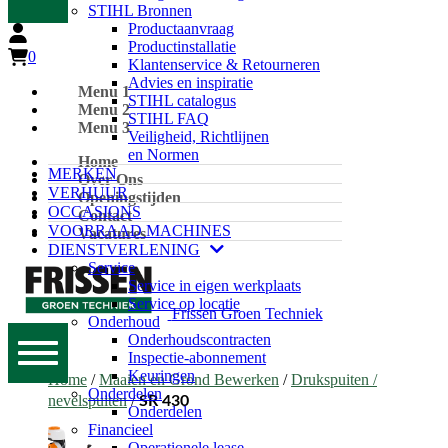
STIHL Bronnen
Productaanvraag
Productinstallatie
0
Klantenservice & Retourneren
Advies en inspiratie
Menu 1
STIHL catalogus
Menu 2
STIHL FAQ
Menu 3
Veiligheid, Richtlijnen
en Normen
Home
MERKEN
Over Ons
VERHUUR
Openingstijden
OCCASIONS
Contact
VOORRAAD MACHINES
Vacatures
DIENSTVERLENING
Service
Service in eigen werkplaats
Service op locatie
Frissen Groen Techniek
Onderhoud
Onderhoudscontracten
Inspectie-abonnement
Keuringen
Home
/
Maaien en Grond Bewerken
/
Drukspuiten /
Onderdelen
nevelspuiten
/
SR 430
Onderdelen
Financieel
Operationele lease