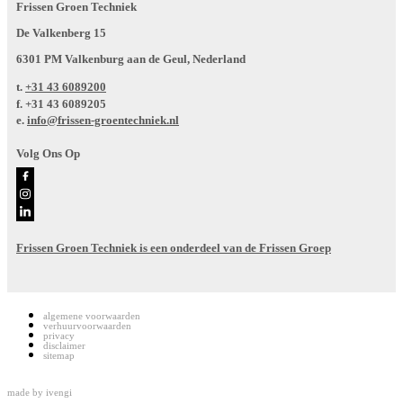
Frissen Groen Techniek
De Valkenberg 15
6301 PM Valkenburg aan de Geul, Nederland
t.
+31 43 6089200
f.
+31 43 6089205
e.
info@frissen-groentechniek.nl
Volg Ons Op
Frissen Groen Techniek is een onderdeel van de Frissen Groep
algemene voorwaarden
verhuurvoorwaarden
privacy
disclaimer
sitemap
made by
ivengi