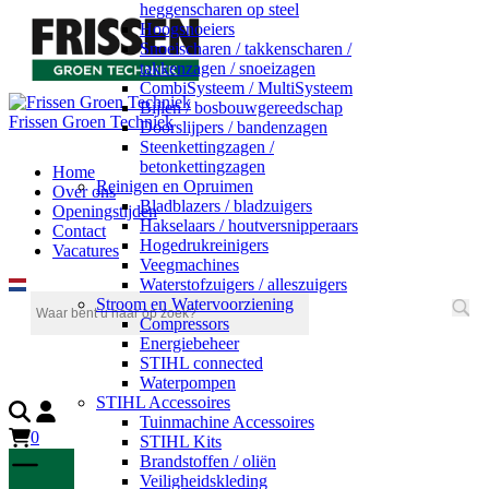
heggenscharen op steel
Hoogsnoeiers
Snoeischaren / takkenscharen /
takkenzagen / snoeizagen
CombiSysteem / MultiSysteem
Bijlen / bosbouwgereedschap
Frissen Groen Techniek
Doorslijpers / bandenzagen
Steenkettingzagen /
betonkettingzagen
Home
Reinigen en Opruimen
Over ons
Bladblazers / bladzuigers
Openingstijden
Hakselaars / houtversnipperaars
Contact
Hogedrukreinigers
Vacatures
Veegmachines
Waterstofzuigers / alleszuigers
Stroom en Watervoorziening
Compressors
Energiebeheer
STIHL connected
Waterpompen
STIHL Accessoires
Tuinmachine Accessoires
0
STIHL Kits
Brandstoffen / oliën
Veiligheidskleding