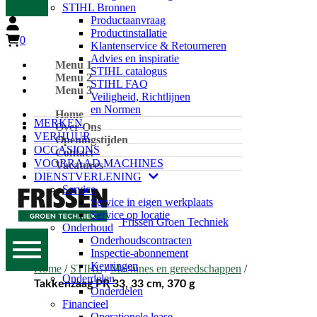
STIHL Bronnen
Productaanvraag
Productinstallatie
0
Klantenservice & Retourneren
Advies en inspiratie
Menu 1
STIHL catalogus
Menu 2
STIHL FAQ
Menu 3
Veiligheid, Richtlijnen
en Normen
Home
MERKEN
Over Ons
VERHUUR
Openingstijden
OCCASIONS
Contact
VOORRAAD MACHINES
Vacatures
DIENSTVERLENING
Service
Service in eigen werkplaats
Service op locatie
Frissen Groen Techniek
Onderhoud
Onderhoudscontracten
Inspectie-abonnement
Keuringen
Home
/
STIHL
/
Machines en gereedschappen
/
Onderdelen
Takkenzaag PR 33, 33 cm, 370 g
Onderdelen
Financieel
Operationele lease