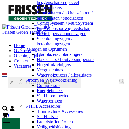
heggenscharen op steel
Hoogsnoeiers
Snoeischaren / takkenscharen /
takkenzagen / snoeizagen
CombiSysteem / MultiSysteem
Bijlen / bosbouwgereedschap
Frissen Groen Techniek
Doorslijpers / bandenzagen
Steenkettingzagen /
betonkettingzagen
Home
Reinigen en Opruimen
Over ons
Bladblazers / bladzuigers
Openingstijden
Hakselaars / houtversnipperaars
Contact
Hogedrukreinigers
Vacatures
Veegmachines
Waterstofzuigers / alleszuigers
Stroom en Watervoorziening
Compressors
Energiebeheer
STIHL connected
Waterpompen
STIHL Accessoires
Tuinmachine Accessoires
0
STIHL Kits
Brandstoffen / oliën
Veiligheidskleding