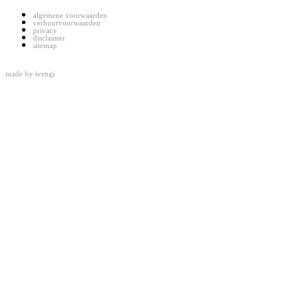
algemene voorwaarden
verhuurvoorwaarden
privacy
disclaimer
sitemap
made by
ivengi