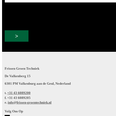
e-
mailadres
Frissen Groen Techniek
De Valkenberg 15
6301 PM Valkenburg aan de Geul, Nederland
t.
+31 43 6089200
f.
+31 43 6089205
e.
info@frissen-groentechniek.nl
Volg Ons Op