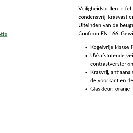
Veiligheidsbrillen in fe
condensvrij, krasvast e
Uiteinden van de beug
Conform EN 166. Gewic
otte
Kogelvrije klasse 
UV-afstotende vei
contrastversterki
Krasvrij, antiaans
de voorkant en de 
Glaskleur: oranje