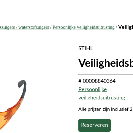
szuigers / waterstofzuigers
/
Persoonlijke veiligheidsuitrusting
/
Veilig
STIHL
Veiligheidsb
# 00008840364
Persoonlijke
veiligheidsuitrusting
Alle prijzen zijn inclusie
Reserveren